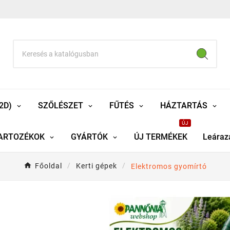
2D)
SZŐLÉSZET
FŰTÉS
HÁZTARTÁS
ÚJ
ARTOZÉKOK
GYÁRTÓK
ÚJ TERMÉKEK
Leáraz
Főoldal
Kerti gépek
Elektromos gyomírtó