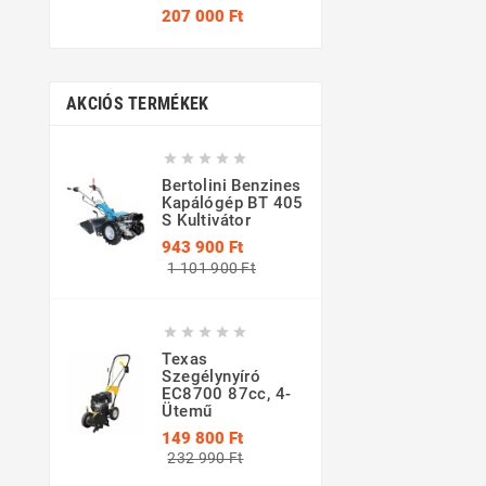
Ár
207 000 Ft
AKCIÓS TERMÉKEK





Bertolini Benzines
Kapálógép BT 405
S Kultivátor
943 900 Ft
Normál
Ár
1 101 900 Ft
ár





Texas
Szegélynyíró
EC8700 87cc, 4-
Ütemű
149 800 Ft
Normál
Ár
232 990 Ft
ár