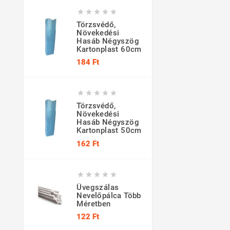





Törzsvédő,
Növekedési
Hasáb Négyszög
Kartonplast 60cm
Ár
184 Ft





Törzsvédő,
Növekedési
Hasáb Négyszög
Kartonplast 50cm
Ár
162 Ft





Üvegszálas
Nevelőpálca Több
Méretben
Ár
122 Ft