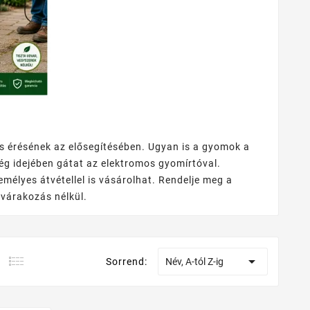
 érésének az elősegítésében. Ugyan is a gyomok a
ég idejében gátat az elektromos gyomírtóval.
élyes átvétellel is vásárolhat. Rendelje meg a
várakozás nélkül.

Sorrend:
Név, A-tól Z-ig