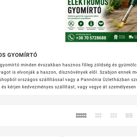
OS GYOMÍRTÓ
 gyomírtó minden évszakban hasznos főleg zöldség és gyümölcs
yagot is elvonják a haszon, dísznövények elől. Szabjon ennek m
opból országos szállítással vagy a Pannónia Üzletházban szem
s kérjen kedvezményes szállítást, vagy vegye át személyesen 