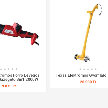










tromos Forró Levegős
Texas Elektromos Gyomláló
Gazégető 3in1 2000W
26 000 Ft
9 870 Ft