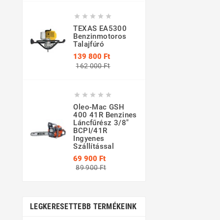





TEXAS EA5300
Benzinmotoros
Talajfúró
139 800 Ft
Normál
Ár
162 000 Ft
ár





Oleo-Mac GSH
400 41R Benzines
Láncfűrész 3/8"
BCPI/41R
Ingyenes
Szállítással
69 900 Ft
Normál
Ár
89 900 Ft
ár
LEGKERESETTEBB TERMÉKEINK