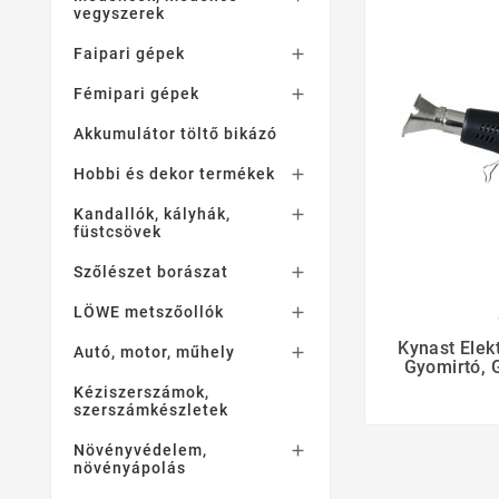
vegyszerek
Faipari gépek

Fémipari gépek

Akkumulátor töltő bikázó
Hobbi és dekor termékek

Kandallók, kályhák,

füstcsövek
Szőlészet borászat

LÖWE metszőollók

Kynast Elek
Autó, motor, műhely

Gyomirtó, 
Kéziszerszámok,
szerszámkészletek
Növényvédelem,

növényápolás