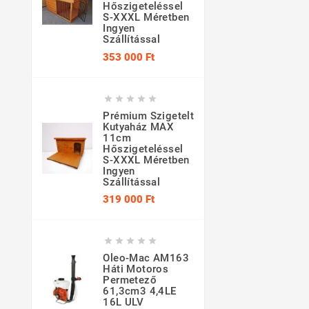
Hőszigeteléssel
S-XXXL Méretben
Ingyen
Szállítással
Ár
353 000 Ft





Prémium Szigetelt
Kutyaház MAX
11cm
Hőszigeteléssel
S-XXXL Méretben
Ingyen
Szállítással
Ár
319 000 Ft





Oleo-Mac AM163
Háti Motoros
Permetező
61,3cm3 4,4LE
16L ULV