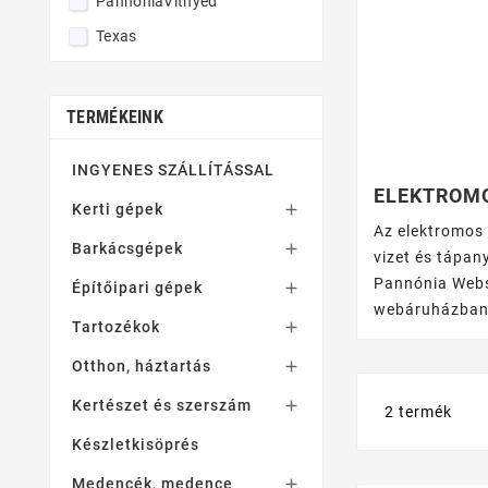
PannóniaVitnyéd
Texas
TERMÉKEINK
INGYENES SZÁLLÍTÁSSAL
ELEKTROM
Kerti gépek

Az elektromos
Barkácsgépek

vizet és tápan
Pannónia Websh
Építőipari gépek

webáruházban é
Tartozékok

Otthon, háztartás

Kertészet és szerszám

2 termék
Készletkisöprés
Medencék, medence
