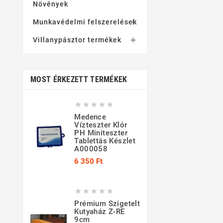
Növények
Munkavédelmi felszerelések

Villanypásztor termékek

MOST ÉRKEZETT TERMÉKEK





Medence
Vízteszter Klór
PH Miniteszter
Tablettás Készlet
A000058
Ár
6 350 Ft





Prémium Szigetelt
Kutyaház Z-RE
9cm