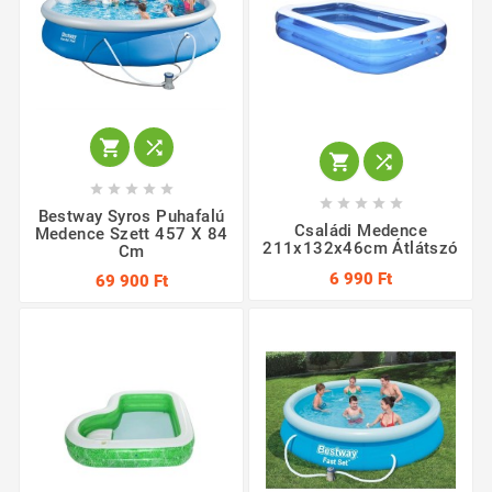














Bestway Syros Puhafalú
Családi Medence
Medence Szett 457 X 84
211x132x46cm Átlátszó
Cm
6 990 Ft
69 900 Ft