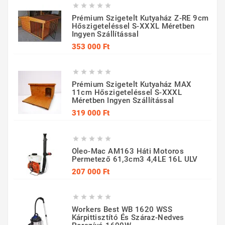





Prémium Szigetelt Kutyaház Z-RE 9cm
Hőszigeteléssel S-XXXL Méretben
Ingyen Szállítással
Ár
353 000 Ft





Prémium Szigetelt Kutyaház MAX
11cm Hőszigeteléssel S-XXXL
Méretben Ingyen Szállítással
Ár
319 000 Ft





Oleo-Mac AM163 Háti Motoros
Permetező 61,3cm3 4,4LE 16L ULV
Ár
207 000 Ft





Workers Best WB 1620 WSS
Kárpittisztító És Száraz-Nedves