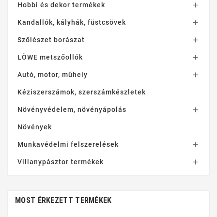
Hobbi és dekor termékek

Kandallók, kályhák, füstcsövek

Szőlészet borászat

LÖWE metszőollók

Autó, motor, műhely

Kéziszerszámok, szerszámkészletek
Növényvédelem, növényápolás

Növények
Munkavédelmi felszerelések

Villanypásztor termékek

MOST ÉRKEZETT TERMÉKEK