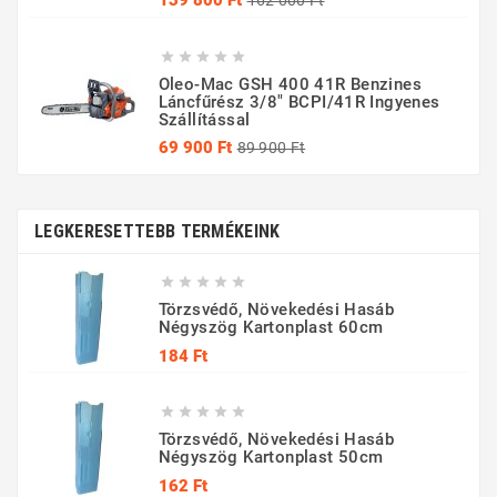
139 800 Ft
162 000 Ft
ár





Oleo-Mac GSH 400 41R Benzines
Láncfűrész 3/8" BCPI/41R Ingyenes
Szállítással
Normál
Ár
69 900 Ft
89 900 Ft
ár
LEGKERESETTEBB TERMÉKEINK





Törzsvédő, Növekedési Hasáb
Négyszög Kartonplast 60cm
Ár
184 Ft





Törzsvédő, Növekedési Hasáb
Négyszög Kartonplast 50cm
Ár
162 Ft