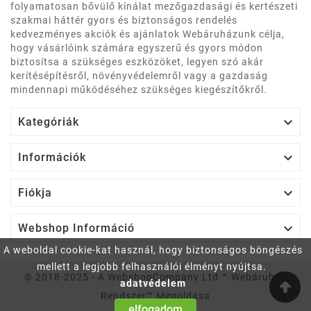
folyamatosan bővülő kínálat mezőgazdasági és kertészeti
szakmai háttér gyors és biztonságos rendelés
kedvezményes akciók és ajánlatok Webáruházunk célja,
hogy vásárlóink számára egyszerű és gyors módon
biztosítsa a szükséges eszközöket, legyen szó akár
kerítésépítésről, növényvédelemről vagy a gazdaság
mindennapi működéséhez szükséges kiegészítőkről.

Kategóriák

Információk

Fiókja

Webshop Információ
A weboldal cookie-kat használ, hogy biztonságos böngészés
mellett a legjobb felhasználói élményt nyújtsa.
© 2018-2025 - A WebshopCompany Ltd ™ Webáruház
adatvédelem
Rendszer™ Megoldása
elfogadom