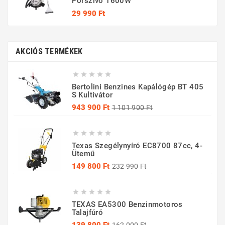
Porszívó 1600W
Ár
29 990 Ft
AKCIÓS TERMÉKEK





Bertolini Benzines Kapálógép BT 405
S Kultivátor
Normál
Ár
943 900 Ft
1 101 900 Ft
ár





Texas Szegélynyíró EC8700 87cc, 4-
Ütemű
Normál
Ár
149 800 Ft
232 990 Ft
ár





TEXAS EA5300 Benzinmotoros
Talajfúró
Normál
Ár