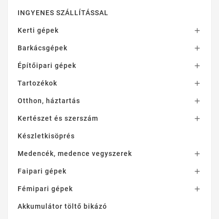
INGYENES SZÁLLÍTÁSSAL
Kerti gépek

Barkácsgépek

Építőipari gépek

Tartozékok

Otthon, háztartás

Kertészet és szerszám

Készletkisöprés
Medencék, medence vegyszerek

Faipari gépek

Fémipari gépek

Akkumulátor töltő bikázó