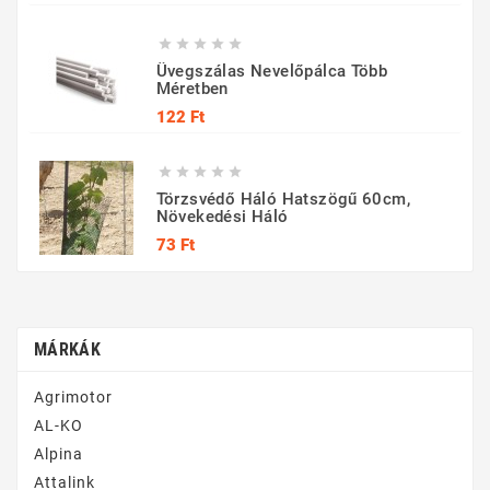





Üvegszálas Nevelőpálca Több
Méretben
Ár
122 Ft





Törzsvédő Háló Hatszögű 60cm,
Növekedési Háló
Ár
73 Ft
MÁRKÁK
Agrimotor
AL-KO
Alpina
Attalink