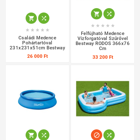














Felfújható Medence
Családi Medence
Vízforgatóval Szűrővel
Pohártartóval
Bestway RODOS 366x76
231x231x51cm Bestway
Cm
26 000 Ft
33 200 Ft



