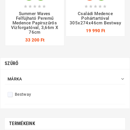










Summer Waves
Családi Medence
Felfújható Peremű
Pohártartóval
Medence Papírszűrős
305x274x46cm Bestway
Vízforgatóval, 3,66m X
19 990 Ft
76cm
33 200 Ft
SZŰRŐ

MÁRKA
Bestway
TERMÉKEINK