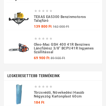
ár





TEXAS EA5300 Benzinmotoros
Talajfúró
Normál
Ár
139 800 Ft
162 000 Ft
ár





Oleo-Mac GSH 400 41R Benzines
Láncfűrész 3/8" BCPI/41R Ingyenes
Szállítással
Normál
Ár
69 900 Ft
89 900 Ft
ár
LEGKERESETTEBB TERMÉKEINK





Törzsvédő, Növekedési Hasáb
Négyszög Kartonplast 60cm
Ár
184 Ft