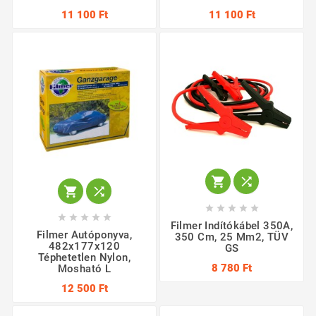
11 100 Ft
11 100 Ft














Filmer Indítókábel 350A,
Filmer Autóponyva,
350 Cm, 25 Mm2, TÜV
482x177x120
GS
Téphetetlen Nylon,
8 780 Ft
Mosható L
12 500 Ft