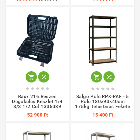














Raxx 216 Részes
Salgó Polc RPX-RAF - 5
Dugókulcs Készlet 1/4
Polc 180×90×40cm
3/8 1/2 Col 1305039
175kg Teherbírás Fekete
52 900 Ft
15 400 Ft