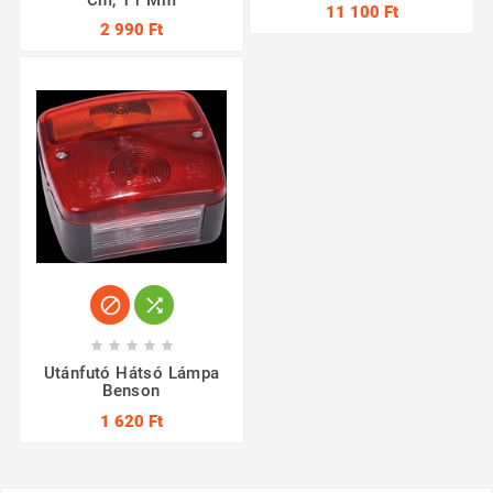
Cm, 11 Mm
11 100 Ft
2 990 Ft







Utánfutó Hátsó Lámpa
Benson
1 620 Ft