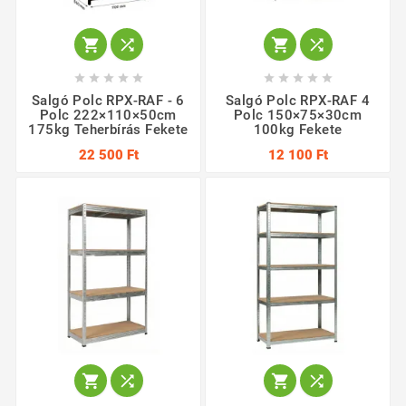














Salgó Polc RPX-RAF - 6
Salgó Polc RPX-RAF 4
Polc 222×110×50cm
Polc 150×75×30cm
175kg Teherbírás Fekete
100kg Fekete
22 500 Ft
12 100 Ft



