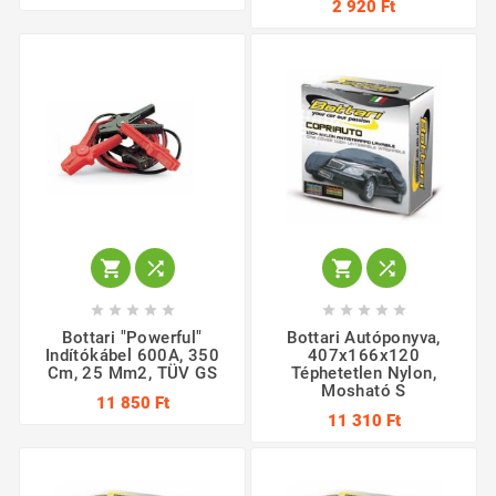
2 920 Ft














Bottari "Powerful"
Bottari Autóponyva,
Indítókábel 600A, 350
407x166x120
Cm, 25 Mm2, TÜV GS
Téphetetlen Nylon,
Mosható S
11 850 Ft
11 310 Ft