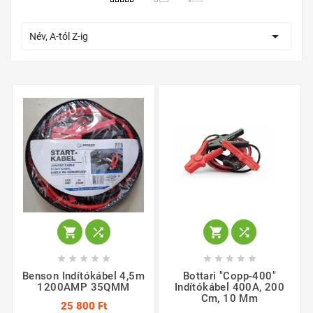

Név, A-tól Z-ig














Benson Indítókábel 4,5m
Bottari "Copp-400"
1200AMP 35QMM
Indítókábel 400A, 200
Cm, 10 Mm
25 800 Ft