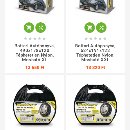














Bottari Autóponyva,
Bottari Autóponyva,
490x178x120
524x191x122
Téphetetlen Nylon,
Téphetetlen Nylon,
Mosható XL
Mosható XXL
13 650 Ft
13 320 Ft