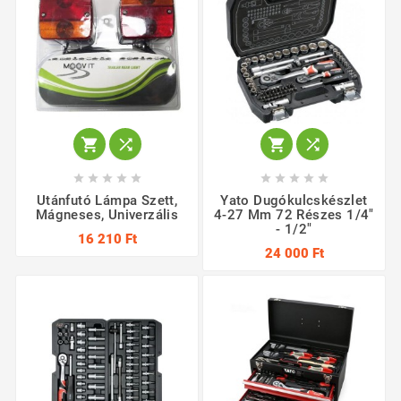














Utánfutó Lámpa Szett,
Yato Dugókulcskészlet
Mágneses, Univerzális
4-27 Mm 72 Részes 1/4"
- 1/2"
16 210 Ft
24 000 Ft