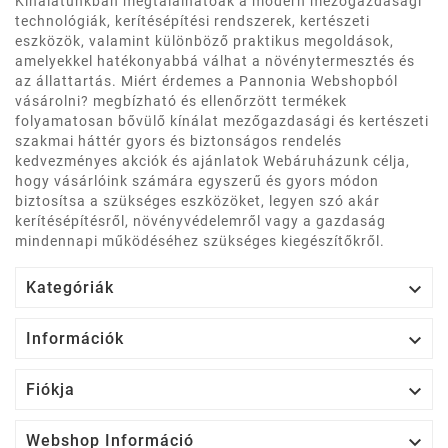
Kínálatunkban megtalálhatóak a modern mezőgazdasági
technológiák, kerítésépítési rendszerek, kertészeti
eszközök, valamint különböző praktikus megoldások,
amelyekkel hatékonyabbá válhat a növénytermesztés és
az állattartás. Miért érdemes a Pannonia Webshopból
vásárolni? megbízható és ellenőrzött termékek
folyamatosan bővülő kínálat mezőgazdasági és kertészeti
szakmai háttér gyors és biztonságos rendelés
kedvezményes akciók és ajánlatok Webáruházunk célja,
hogy vásárlóink számára egyszerű és gyors módon
biztosítsa a szükséges eszközöket, legyen szó akár
kerítésépítésről, növényvédelemről vagy a gazdaság
mindennapi működéséhez szükséges kiegészítőkről.

Kategóriák

Információk

Fiókja

Webshop Információ