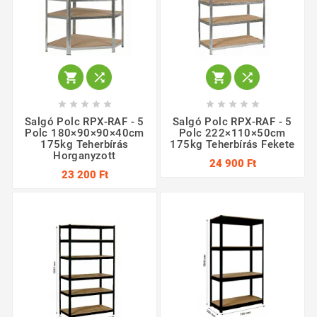














Salgó Polc RPX-RAF - 5
Salgó Polc RPX-RAF - 5
Polc 180×90×90×40cm
Polc 222×110×50cm
175kg Teherbírás
175kg Teherbírás Fekete
Horganyzott
24 900 Ft
23 200 Ft