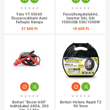










Yato YT-55660
Feszültségátalakító,
Összecsukható Autó
Inverter SAL SAI
Felhajtó Rámpa
1000USB 500/1000W
27 600 Ft
18 600 Ft














Bottari "Boost-600"
Bottari Hólánc Rapid T2
Indítókábel 600A, 300
90 9mm