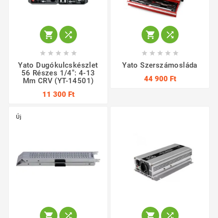














Yato Dugókulcskészlet
Yato Szerszámosláda
56 Részes 1/4": 4-13
44 900 Ft
Mm CRV (YT-14501)
11 300 Ft
Új



