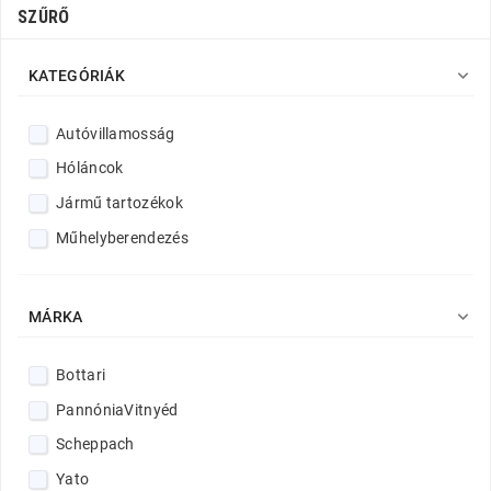
SZŰRŐ

KATEGÓRIÁK
Autóvillamosság
Hóláncok
Jármű tartozékok
Műhelyberendezés

MÁRKA
Bottari
PannóniaVitnyéd
Scheppach
Yato