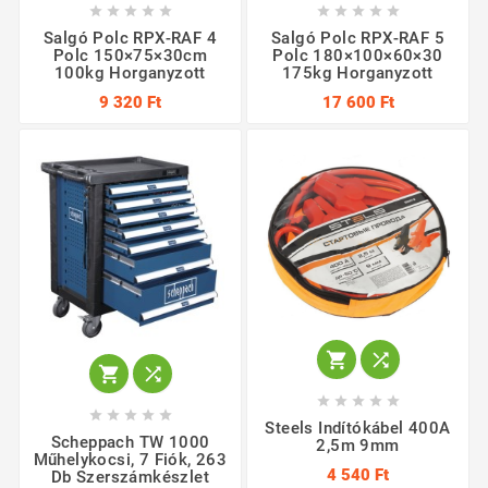










Salgó Polc RPX-RAF 4
Salgó Polc RPX-RAF 5
Polc 150×75×30cm
Polc 180×100×60×30
100kg Horganyzott
175kg Horganyzott
9 320 Ft
17 600 Ft














Steels Indítókábel 400A
Scheppach TW 1000
2,5m 9mm
Műhelykocsi, 7 Fiók, 263
4 540 Ft
Db Szerszámkészlet