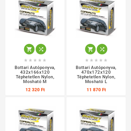














Bottari Autóponyva,
Bottari Autóponyva,
432x166x120
470x172x120
Téphetetlen Nylon,
Téphetetlen Nylon,
Mosható M
Mosható L
12 320 Ft
11 870 Ft