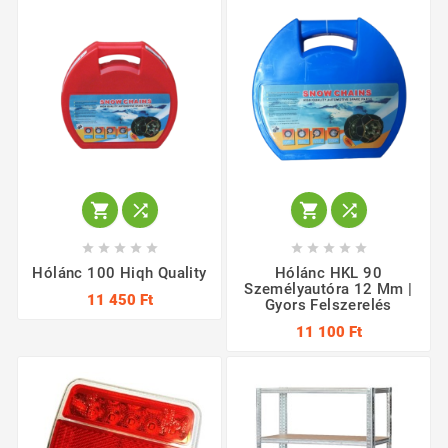














Hólánc 100 Hiqh Quality
Hólánc HKL 90
Személyautóra 12 Mm |
11 450 Ft
Gyors Felszerelés
11 100 Ft