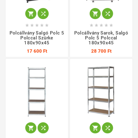














Polcállvány Salgó Polc 5
Polcállvány Sarok, Salgó
Polccal Szürke
Polc 5 Polccal
180x90x45
180x90x45
17 600 Ft
28 700 Ft



