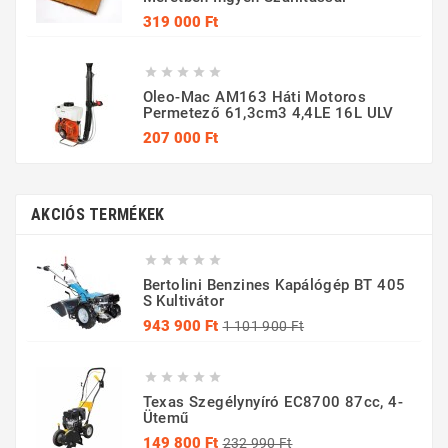
Ár
319 000 Ft





Oleo-Mac AM163 Háti Motoros
Permetező 61,3cm3 4,4LE 16L ULV
Ár
207 000 Ft
AKCIÓS TERMÉKEK





Bertolini Benzines Kapálógép BT 405
S Kultivátor
Normál
Ár
943 900 Ft
1 101 900 Ft
ár





Texas Szegélynyíró EC8700 87cc, 4-
Ütemű
Normál
Ár
149 800 Ft
232 990 Ft