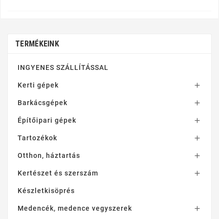
TERMÉKEINK
INGYENES SZÁLLÍTÁSSAL
Kerti gépek

Barkácsgépek

Építőipari gépek

Tartozékok

Otthon, háztartás

Kertészet és szerszám

Készletkisöprés
Medencék, medence vegyszerek
