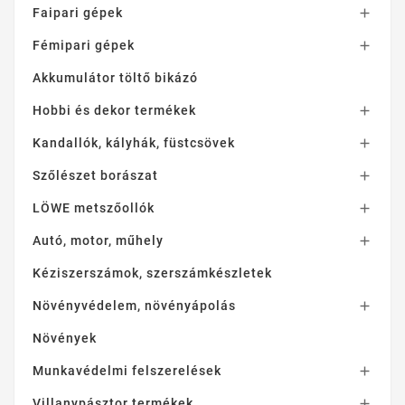
Faipari gépek

Fémipari gépek

Akkumulátor töltő bikázó
Hobbi és dekor termékek

Kandallók, kályhák, füstcsövek

Szőlészet borászat

LÖWE metszőollók

Autó, motor, műhely

Kéziszerszámok, szerszámkészletek
Növényvédelem, növényápolás

Növények
Munkavédelmi felszerelések

Villanypásztor termékek
