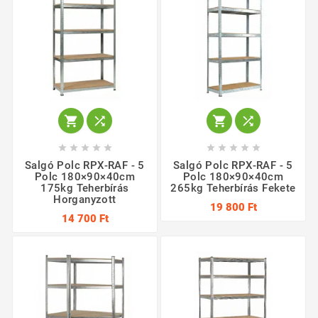














Salgó Polc RPX-RAF - 5
Salgó Polc RPX-RAF - 5
Polc 180×90×40cm
Polc 180×90×40cm
175kg Teherbírás
265kg Teherbírás Fekete
Horganyzott
19 800 Ft
14 700 Ft