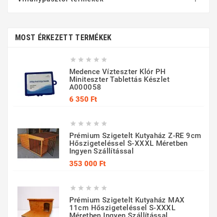
MOST ÉRKEZETT TERMÉKEK





Medence Vízteszter Klór PH
Miniteszter Tablettás Készlet
A000058
Ár
6 350 Ft





Prémium Szigetelt Kutyaház Z-RE 9cm
Hőszigeteléssel S-XXXL Méretben
Ingyen Szállítással
Ár
353 000 Ft





Prémium Szigetelt Kutyaház MAX
11cm Hőszigeteléssel S-XXXL
Méretben Ingyen Szállítással