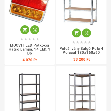














MOOVIT LED Pótkocsi
Polcállvány Salgó Polc 4
Hátsó Lámpa, 14 LED, 1
Polccal 180x160x60
Db
33 200 Ft
4 070 Ft