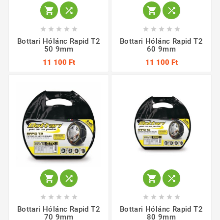














Bottari Hólánc Rapid T2
Bottari Hólánc Rapid T2
50 9mm
60 9mm
11 100 Ft
11 100 Ft














Bottari Hólánc Rapid T2
Bottari Hólánc Rapid T2
70 9mm
80 9mm