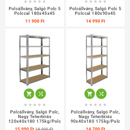










Polcállvány, Salgó Polc 5
Polcállvány, Salgó Polc 5
Polccal 180x45x45
Polccal 180x90x45
11 900 Ft
14 990 Ft














Polcállvány, Salgó Polc,
Polcállvány, Salgó Polc,
Nagy Teherbírás
Nagy Teherbírás
120x40x180 175kg/polc
90x40x180 175kg/polc
15 990 Ft
14 700 Ft
18 990 Ft