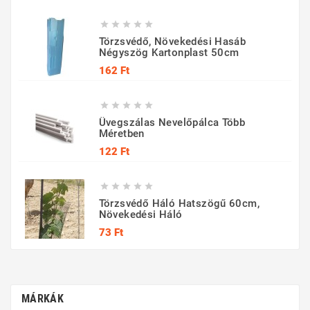





Törzsvédő, Növekedési Hasáb
Négyszög Kartonplast 50cm
Ár
162 Ft





Üvegszálas Nevelőpálca Több
Méretben
Ár
122 Ft





Törzsvédő Háló Hatszögű 60cm,
Növekedési Háló
Ár
73 Ft
MÁRKÁK