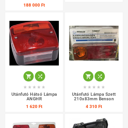
188 000 Ft














Utánfutó Hátsó Lámpa
Utánfutó Lámpa Szett
ANGHR
210x83mm Benson
1 620 Ft
4 310 Ft