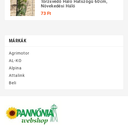
Törzsvédő Háló Hatszögű 60cm,
Növekedési Háló
Ár
73 Ft
MÁRKÁK
Agrimotor
AL-KO
Alpina
Attalink
Beli