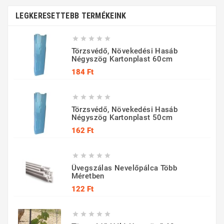
LEGKERESETTEBB TERMÉKEINK





Törzsvédő, Növekedési Hasáb
Négyszög Kartonplast 60cm
Ár
184 Ft





Törzsvédő, Növekedési Hasáb
Négyszög Kartonplast 50cm
Ár
162 Ft





Üvegszálas Nevelőpálca Több
Méretben
Ár
122 Ft




