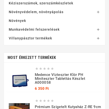
Kéziszerszámok, szerszámkészletek
Növényvédelem, növényápolás

Növények
Munkavédelmi felszerelések

Villanypásztor termékek

MOST ÉRKEZETT TERMÉKEK





Medence Vízteszter Klór PH
Miniteszter Tablettás Készlet
A000058
Ár
6 350 Ft





Prémium Szigetelt Kutyaház Z-RE 9cm