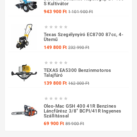
S Kultivátor
Normál
Ár
943 900 Ft
1 101 900 Ft
ár





Texas Szegélynyíró EC8700 87cc, 4-
Ütemű
Normál
Ár
149 800 Ft
232 990 Ft
ár





TEXAS EA5300 Benzinmotoros
Talajfúró
Normál
Ár
139 800 Ft
162 000 Ft
ár





Oleo-Mac GSH 400 41R Benzines
Láncfűrész 3/8" BCPI/41R Ingyenes
Szállítással
Normál
Ár
69 900 Ft
89 900 Ft
ár