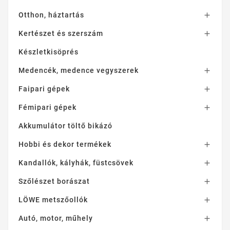
Otthon, háztartás

Kertészet és szerszám

Készletkisöprés
Medencék, medence vegyszerek

Faipari gépek

Fémipari gépek

Akkumulátor töltő bikázó
Hobbi és dekor termékek

Kandallók, kályhák, füstcsövek

Szőlészet borászat

LÖWE metszőollók

Autó, motor, műhely
