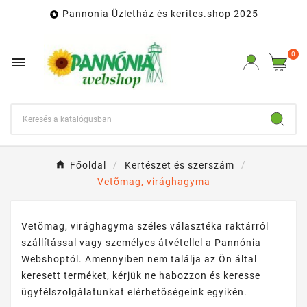
Pannonia Üzletház és kerites.shop 2025

0

Főoldal
Kertészet és szerszám
Vetõmag, virághagyma
Vetõmag, virághagyma széles választéka raktárról
szállítással vagy személyes átvétellel a Pannónia
Webshoptól. Amennyiben nem találja az Ön által
keresett terméket, kérjük ne habozzon és keresse
ügyfélszolgálatunkat elérhetõségeink egyikén.