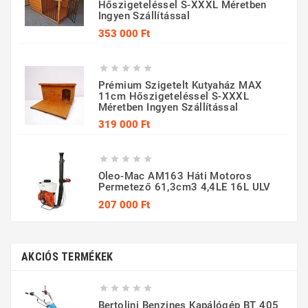
Hőszigeteléssel S-XXXL Méretben
Ingyen Szállítással
Ár
353 000 Ft





Prémium Szigetelt Kutyaház MAX
11cm Hőszigeteléssel S-XXXL
Méretben Ingyen Szállítással
Ár
319 000 Ft





Oleo-Mac AM163 Háti Motoros
Permetező 61,3cm3 4,4LE 16L ULV
Ár
207 000 Ft
AKCIÓS TERMÉKEK





Bertolini Benzines Kapálógép BT 405