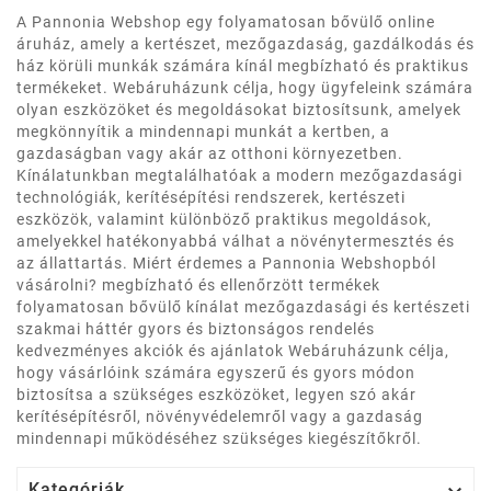
A Pannonia Webshop egy folyamatosan bővülő online
áruház, amely a kertészet, mezőgazdaság, gazdálkodás és
ház körüli munkák számára kínál megbízható és praktikus
termékeket. Webáruházunk célja, hogy ügyfeleink számára
olyan eszközöket és megoldásokat biztosítsunk, amelyek
megkönnyítik a mindennapi munkát a kertben, a
gazdaságban vagy akár az otthoni környezetben.
Kínálatunkban megtalálhatóak a modern mezőgazdasági
technológiák, kerítésépítési rendszerek, kertészeti
eszközök, valamint különböző praktikus megoldások,
amelyekkel hatékonyabbá válhat a növénytermesztés és
az állattartás. Miért érdemes a Pannonia Webshopból
vásárolni? megbízható és ellenőrzött termékek
folyamatosan bővülő kínálat mezőgazdasági és kertészeti
szakmai háttér gyors és biztonságos rendelés
kedvezményes akciók és ajánlatok Webáruházunk célja,
hogy vásárlóink számára egyszerű és gyors módon
biztosítsa a szükséges eszközöket, legyen szó akár
kerítésépítésről, növényvédelemről vagy a gazdaság
mindennapi működéséhez szükséges kiegészítőkről.
Kategóriák