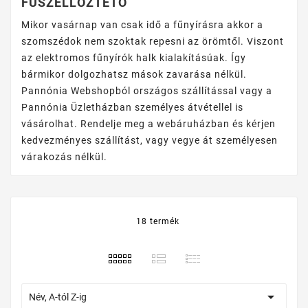
FŰSZELLŐZTETŐ
Mikor vasárnap van csak idő a fűnyírásra akkor a
szomszédok nem szoktak repesni az örömtől. Viszont
az elektromos fűnyírók halk kialakításúak. Így
bármikor dolgozhatsz mások zavarása nélkül.
Pannónia Webshopból országos szállítással vagy a
Pannónia Üzletházban személyes átvétellel is
vásárolhat. Rendelje meg a webáruházban és kérjen
kedvezményes szállítást, vagy vegye át személyesen
várakozás nélkül.
18 termék

Név, A-tól Z-ig