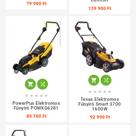
Comfort
79 900 Ft
139 900 Ft














Texas Elektromos
PowerPus Elektromos
Fűnyíró Smart 3700
Fűnyíró POWXG6281
1600W
89 700 Ft
92 990 Ft