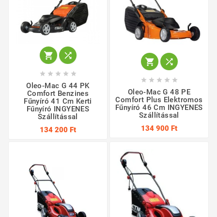














Oleo-Mac G 44 PK
Oleo-Mac G 48 PE
Comfort Benzines
Comfort Plus Elektromos
Fűnyíró 41 Cm Kerti
Fűnyíró 46 Cm INGYENES
Fűnyíró INGYENES
Szállítással
Szállítással
134 900 Ft
134 200 Ft