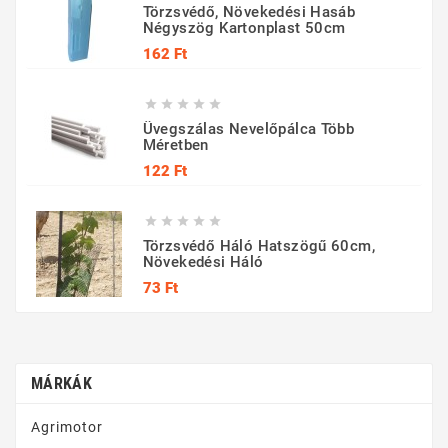
Törzsvédő, Növekedési Hasáb
Négyszög Kartonplast 50cm
Ár
162 Ft





Üvegszálas Nevelőpálca Több
Méretben
Ár
122 Ft





Törzsvédő Háló Hatszögű 60cm,
Növekedési Háló
Ár
73 Ft
MÁRKÁK
Agrimotor