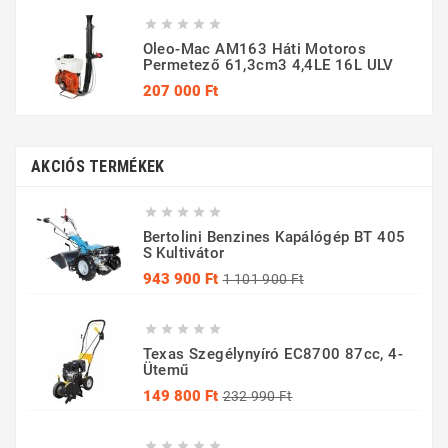





Oleo-Mac AM163 Háti Motoros
Permetező 61,3cm3 4,4LE 16L ULV
Ár
207 000 Ft
AKCIÓS TERMÉKEK





Bertolini Benzines Kapálógép BT 405
S Kultivátor
Normál
Ár
943 900 Ft
1 101 900 Ft
ár





Texas Szegélynyíró EC8700 87cc, 4-
Ütemű
Normál
Ár
149 800 Ft
232 990 Ft
ár




