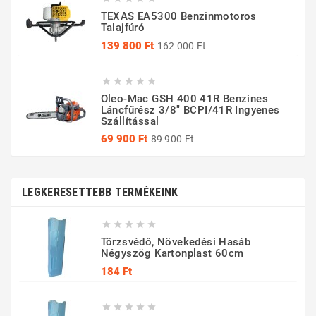
TEXAS EA5300 Benzinmotoros
Talajfúró
Normál
Ár
139 800 Ft
162 000 Ft
ár





Oleo-Mac GSH 400 41R Benzines
Láncfűrész 3/8" BCPI/41R Ingyenes
Szállítással
Normál
Ár
69 900 Ft
89 900 Ft
ár
LEGKERESETTEBB TERMÉKEINK





Törzsvédő, Növekedési Hasáb
Négyszög Kartonplast 60cm
Ár
184 Ft




