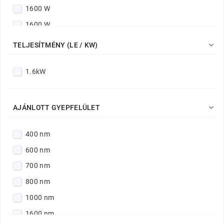
1600 W
1600 W

TELJESÍTMÉNY (LE / KW)
1.6kW

AJÁNLOTT GYEPFELÜLET
400 nm
600 nm
700 nm
800 nm
1000 nm
1600 nm