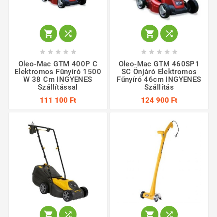














Oleo-Mac GTM 400P C
Oleo-Mac GTM 460SP1
Elektromos Fűnyíró 1500
SC Önjáró Elektromos
W 38 Cm INGYENES
Fűnyíró 46cm INGYENES
Szállítással
Szállítás
111 100 Ft
124 900 Ft



