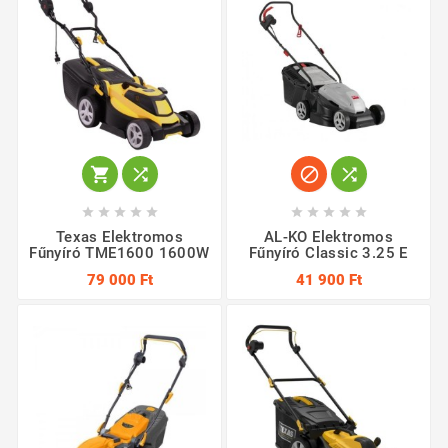














Texas Elektromos
AL-KO Elektromos
Fűnyíró TME1600 1600W
Fűnyíró Classic 3.25 E
79 000 Ft
41 900 Ft