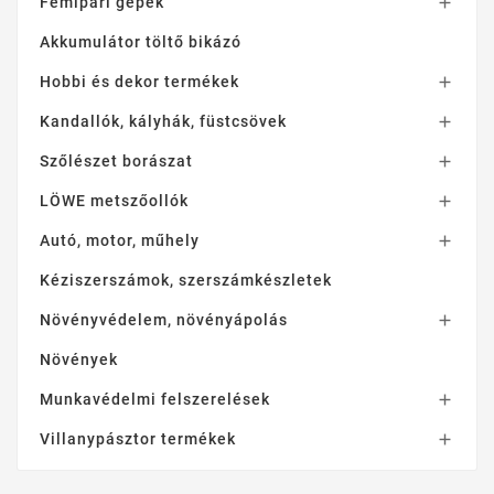
Fémipari gépek

Akkumulátor töltő bikázó
Hobbi és dekor termékek

Kandallók, kályhák, füstcsövek

Szőlészet borászat

LÖWE metszőollók

Autó, motor, műhely

Kéziszerszámok, szerszámkészletek
Növényvédelem, növényápolás

Növények
Munkavédelmi felszerelések

Villanypásztor termékek
