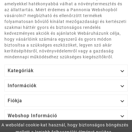
amelyekkel hatékonyabbá válhat a növénytermesztés és
az állattartás. Miért érdemes a Pannonia Webshopból
vásárolni? megbízható és ellenőrzött termékek
folyamatosan bővülő kínálat mezőgazdasági és kertészeti
szakmai háttér gyors és biztonságos rendelés
kedvezményes akciók és ajánlatok Webáruházunk célja,
hogy vásárlóink számára egyszerű és gyors módon
biztosítsa a szükséges eszközöket, legyen szó akár
kerítésépítésről, növényvédelemről vagy a gazdaság
mindennapi működéséhez szükséges kiegészítőkről.

Kategóriák

Információk

Fiókja

Webshop Információ
A weboldal cookie-kat használ, hogy biztonságos böngészés