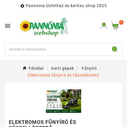
Pannonia Üzletház és kerites.shop 2025

0

Főoldal
Kerti gépek
Fűnyíró
Elektromos fűnyíró és fűszellőztető
ELEKTROMOS FŰNYÍRÓ ÉS