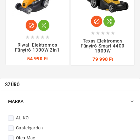














Texas Elektromos
Riwall Elektromos
Fűnyíró Smart 4400
Fűnyíró 1300W 2in1
1800W
54 990 Ft
79 990 Ft
SZŰRŐ

MÁRKA
AL-KO
Castelgarden
Oleo-Mac