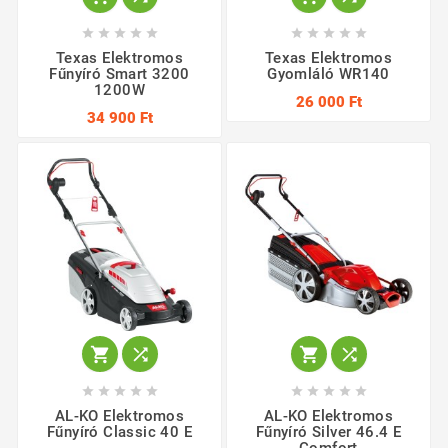










Texas Elektromos
Texas Elektromos
Fűnyíró Smart 3200
Gyomláló WR140
1200W
26 000 Ft
34 900 Ft














AL-KO Elektromos
AL-KO Elektromos
Fűnyíró Classic 40 E
Fűnyíró Silver 46.4 E