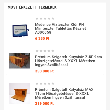
MOST ÉRKEZETT TERMÉKEK





Medence Vízteszter Klór PH
Miniteszter Tablettás Készlet
A000058
Ár
6 350 Ft





Prémium Szigetelt Kutyaház Z-RE 9cm
Hőszigeteléssel S-XXXL Méretben
Ingyen Szállítással
Ár
353 000 Ft





Prémium Szigetelt Kutyaház MAX
11cm Hőszigeteléssel S-XXXL
Méretben Ingyen Szállítással
Ár
319 000 Ft