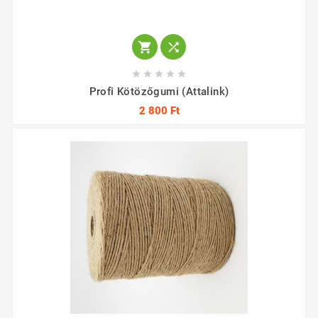







Profi Kötözőgumi (Attalink)
2 800 Ft