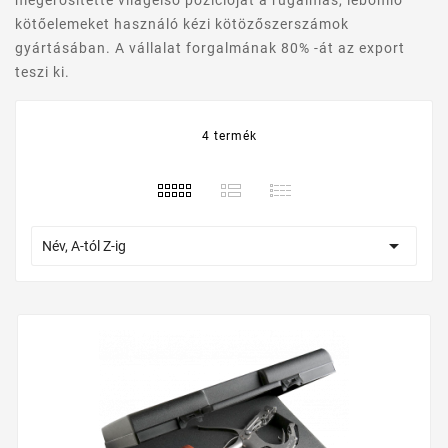
megerősítette világelső pozícióját a rugalmas, lebomló
kötőelemeket használó kézi kötözőszerszámok
gyártásában. A vállalat forgalmának 80% -át az export
teszi ki.
4 termék

Név, A-tól Z-ig