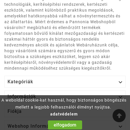
technológiák, kerítésépítési rendszerek, kertészeti
eszközök, valamint különböző praktikus megoldások,
amelyekkel hatékonyabbá válhat a növénytermesztés és
az állattartás. Miért érdemes a Pannonia Webshopból
vásárolni? megbízható és ellenőrzött termékek
folyamatosan bővülő kínálat mezőgazdasági és kertészeti
szakmai háttér gyors és biztonságos rendelés
kedvezményes akciók és ajánlatok Webáruházunk célja,
hogy vásárlóink számára egyszerű és gyors módon
biztosítsa a szükséges eszközöket, legyen szó akár
kerítésépítésről, növényvédelemről vagy a gazdaság
mindennapi működéséhez szükséges kiegészítőkről.

Kategóriák

Információk
A weboldal cookie-kat használ, hogy biztonságos böngészés
mellett a legjobb felhasználói élményt nyújtsa.

Fiókja
adatvédelem
elfogadom

Webshop Információ