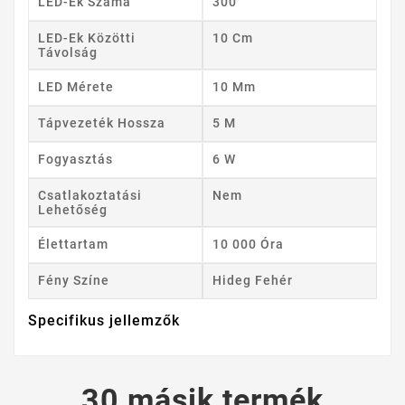
LED-Ek Száma
300
LED-Ek Közötti
10 Cm
Távolság
LED Mérete
10 Mm
Tápvezeték Hossza
5 M
Fogyasztás
6 W
Csatlakoztatási
Nem
Lehetőség
Élettartam
10 000 Óra
Fény Színe
Hideg Fehér
Specifikus jellemzők
30 másik termék