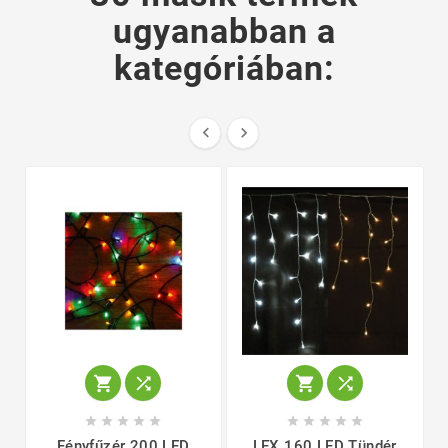
ugyanabban a
kategóriában:
















Fényfűzér 200 LED
LEX 160 LED Tündér