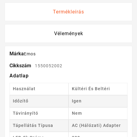
Termékleírás
Vélemények
Márka
Emos
Cikkszám
1550052002
Adatlap
Használat
Kültéri És Beltéri
Időzítő
Igen
Távirányító
Nem
Tápellátás Típusa
AC (hálózati) Adapter