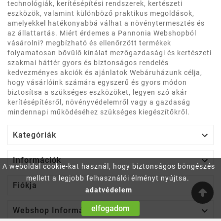
technológiák, kerítésépítési rendszerek, kertészeti
eszközök, valamint különböző praktikus megoldások,
amelyekkel hatékonyabbá válhat a növénytermesztés és
az állattartás. Miért érdemes a Pannonia Webshopból
vásárolni? megbízható és ellenőrzött termékek
folyamatosan bővülő kínálat mezőgazdasági és kertészeti
szakmai háttér gyors és biztonságos rendelés
kedvezményes akciók és ajánlatok Webáruházunk célja,
hogy vásárlóink számára egyszerű és gyors módon
biztosítsa a szükséges eszközöket, legyen szó akár
kerítésépítésről, növényvédelemről vagy a gazdaság
mindennapi működéséhez szükséges kiegészítőkről.

Kategóriák

Információk
A weboldal cookie-kat használ, hogy biztonságos böngészés
mellett a legjobb felhasználói élményt nyújtsa.

Fiókja
adatvédelem
elfogadom

Webshop Információ