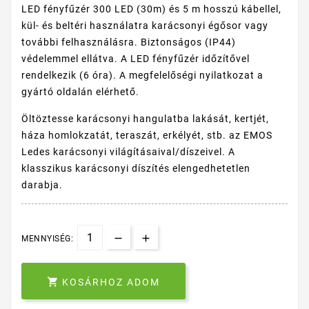
LED fényfűzér 300 LED (30m) és 5 m hosszú kábellel,
kül- és beltéri használatra karácsonyi égősor vagy
további felhasználásra. Biztonságos (IP44)
védelemmel ellátva. A LED fényfűzér időzítővel
rendelkezik (6 óra). A megfelelőségi nyilatkozat a
gyártó oldalán elérhető.
Öltöztesse karácsonyi hangulatba lakását, kertjét,
háza homlokzatát, teraszát, erkélyét, stb. az EMOS
Ledes karácsonyi világításaival/díszeivel. A
klasszikus karácsonyi díszítés elengedhetetlen
darabja.
MENNYISÉG:

KOSÁRHOZ ADOM