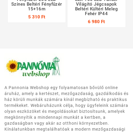
Színes Beltéri Fényfűzér
Világító Jégcsapok
15+16m
Beltéri Kültéri Meleg
Fehér IP44
5 310 Ft
6 980 Ft
A Pannonia Webshop egy folyamatosan bővülő online
áruház, amely a kertészet, mezőgazdaság, gazdálkodás és
ház körüli munkák számára kínál megbízható és praktikus
termékeket. Webáruházunk célja, hogy ügyfeleink számára
olyan eszközöket és megoldásokat biztosítsunk, amelyek
megkönnyítik a mindennapi munkát a kertben, a
gazdaságban vagy akár az otthoni környezetben.
Kínálatunkban megtalálhatóak a modern mezőgazdasági