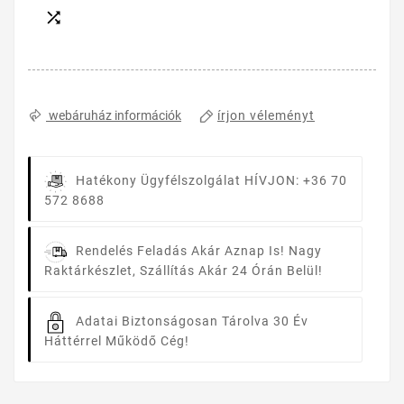

írjon véleményt
webáruház információk
Hatékony Ügyfélszolgálat
HÍVJON: +36 70
572 8688
Rendelés Feladás Akár Aznap Is!
Nagy
Raktárkészlet, Szállítás Akár 24 Órán Belül!
Adatai Biztonságosan Tárolva
30 Év
Háttérrel Működő Cég!