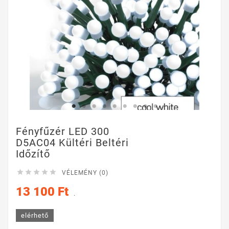
Fényfűzér LED 300
D5AC04 Kültéri Beltéri
Időzítő





VÉLEMÉNY (0)
13 100 Ft
.
elérhető