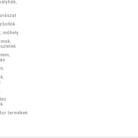
kályhák,
borászat
zőollók
r, műhely
ámok,
szletek
elem,
lás
em
k,
k
m
lmi
ek
ztor termékek