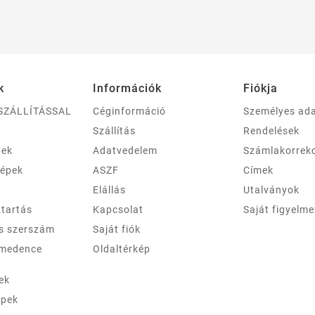
k
Információk
Fiókja
SZÁLLÍTÁSSAL
Céginformáció
Személyes ad
Szállítás
Rendelések
pek
Adatvedelem
Számlakorrek
gépek
ASZF
Címek
Elállás
Utalványok
ztartás
Kapcsolat
Saját figyelm
és szerszám
Saját fiók
 medence
Oldaltérkép
ek
épek