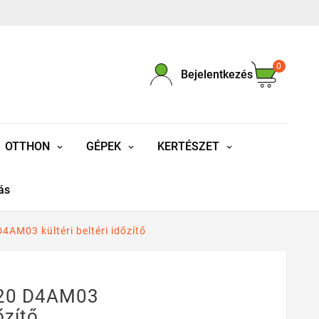
0
Bejelentkezés
OTTHON
GÉPEK
KERTÉSZET
ás
4AM03 kültéri beltéri időzítő
120 D4AM03
őzítő