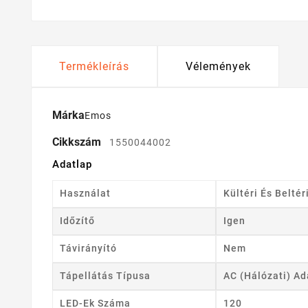
Termékleírás
Vélemények
Márka
Emos
Cikkszám
1550044002
Adatlap
Használat
Kültéri És Beltér
Időzítő
Igen
Távirányító
Nem
Tápellátás Típusa
AC (hálózati) Ad
LED-Ek Száma
120