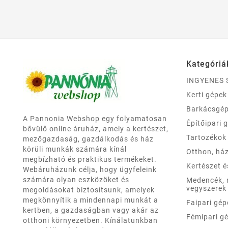
Kategóriá
INGYENES 
Kerti gépek
Barkácsgé
A Pannonia Webshop egy folyamatosan
Építőipari 
bővülő online áruház, amely a kertészet,
Tartozékok
mezőgazdaság, gazdálkodás és ház
körüli munkák számára kínál
Otthon, há
megbízható és praktikus termékeket.
Kertészet 
Webáruházunk célja, hogy ügyfeleink
számára olyan eszközöket és
Medencék,
vegyszerek
megoldásokat biztosítsunk, amelyek
megkönnyítik a mindennapi munkát a
Faipari gép
kertben, a gazdaságban vagy akár az
Fémipari g
otthoni környezetben. Kínálatunkban