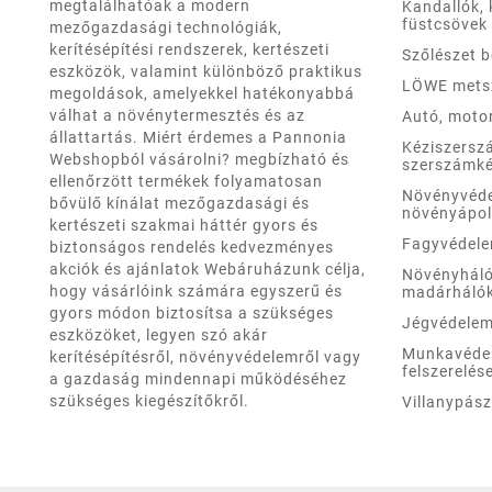
megtalálhatóak a modern
Kandallók, 
füstcsövek
mezőgazdasági technológiák,
kerítésépítési rendszerek, kertészeti
Szőlészet 
eszközök, valamint különböző praktikus
LÖWE mets
megoldások, amelyekkel hatékonyabbá
válhat a növénytermesztés és az
Autó, moto
állattartás. Miért érdemes a Pannonia
Kéziszersz
Webshopból vásárolni? megbízható és
szerszámké
ellenőrzött termékek folyamatosan
Növényvéd
bővülő kínálat mezőgazdasági és
növényápo
kertészeti szakmai háttér gyors és
Fagyvédel
biztonságos rendelés kedvezményes
akciók és ajánlatok Webáruházunk célja,
Növényháló
hogy vásárlóink számára egyszerű és
madárháló
gyors módon biztosítsa a szükséges
Jégvédele
eszközöket, legyen szó akár
Munkavéde
kerítésépítésről, növényvédelemről vagy
felszerelés
a gazdaság mindennapi működéséhez
szükséges kiegészítőkről.
Villanypás