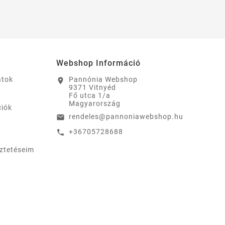
Webshop Információ
atok
Pannónia Webshop
location_on
9371 Vitnyéd
Fő utca 1/a
Magyarország
ciók
rendeles@pannoniawebshop.hu
email
+36705728688
call
eztetéseim