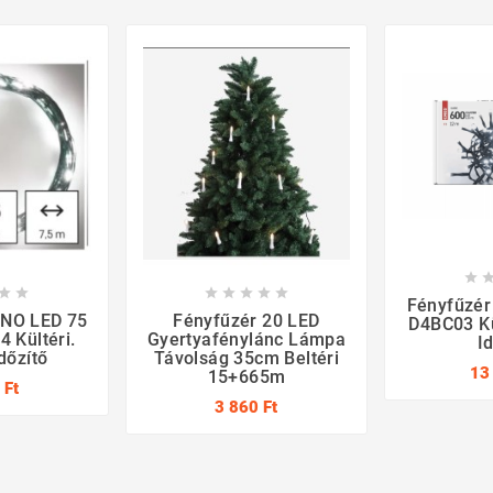








Fényfűzér
ANO LED 75
Fényfűzér 20 LED
D4BC03 Kül
 Kültéri.
Gyertyafénylánc Lámpa
I
Időzítő
Távolság 35cm Beltéri
13
15+665m
 Ft
3 860 Ft