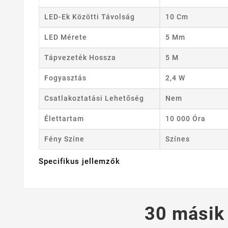
LED-Ek Közötti Távolság
10 Cm
LED Mérete
5 Mm
Tápvezeték Hossza
5 M
Fogyasztás
2,4 W
Csatlakoztatási Lehetőség
Nem
Élettartam
10 000 Óra
Fény Színe
Színes
Specifikus jellemzők
30 másik