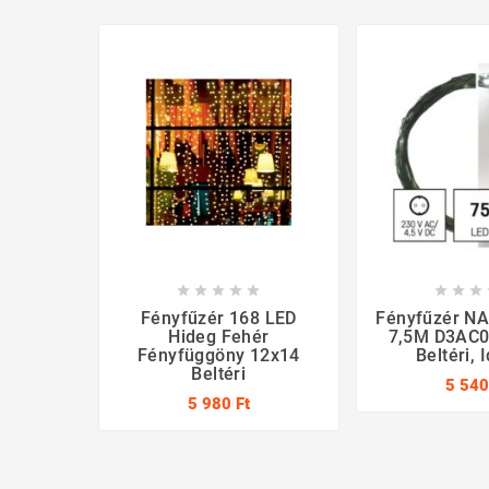








Fényfűzér 168 LED
Fényfűzér N
Hideg Fehér
7,5M D3AC04
Fényfüggöny 12x14
Beltéri, 
Beltéri
5 540
5 980 Ft