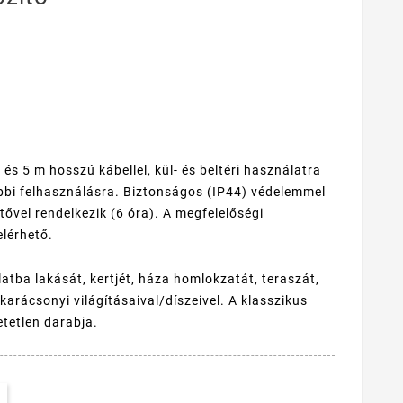
s 5 m hosszú kábellel, kül- és beltéri használatra
bbi felhasználásra. Biztonságos (IP44) védelemmel
ítővel rendelkezik (6 óra). A megfelelőségi
elérhető.
atba lakását, kertjét, háza homlokzatát, teraszát,
karácsonyi világításaival/díszeivel. A klasszikus
etetlen darabja.