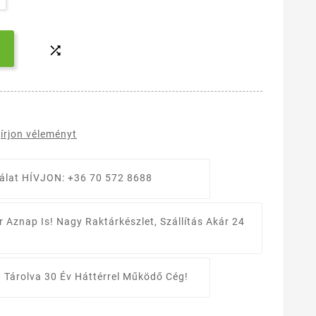

írjon véleményt
álat
HÍVJON: +36 70 572 8688
r Aznap Is!
Nagy Raktárkészlet, Szállítás Akár 24
 Tárolva
30 Év Háttérrel Működő Cég!