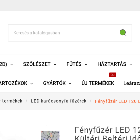
2D)
SZŐLÉSZET
FŰTÉS
HÁZTARTÁS
ÚJ
ARTOZÉKOK
GYÁRTÓK
ÚJ TERMÉKEK
Leáraz
r termékek
LED karácsonyfa fűzérek
Fényfűzér LED 120 D
Fényfűzér LED 
Kültéri Beltéri Id