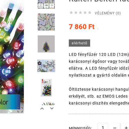





VÉLEMÉNY (0)
7 860 Ft
.
elérhető
LED fényfűzér 120 LED (12m) é
karácsonyi égősor vagy tová
ellátva. A LED fényfűzér időz
nyilatkozat a gyártó oldalán 
Öltöztesse karácsonyi hangul
erkélyét, stb. az EMOS Ledes 
karácsonyi díszítés elengedh



MENNYISÉG: