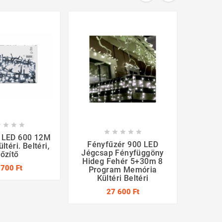









 LED 600 12M
Fényfűzér 900 LED
Fényfű
téri. Beltéri,
Jégcsap Fényfüggöny
Köté
dőzítő
Hideg Fehér 5+30m 8
 700 Ft
Program Memória
Kültéri Beltéri
27 600 Ft