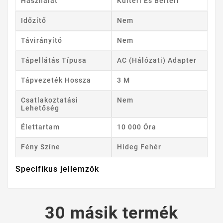
Használat
Kültéri És Beltéri
Időzítő
Nem
Távirányító
Nem
Tápellátás Típusa
AC (hálózati) Adapter
Tápvezeték Hossza
3 M
Csatlakoztatási
Nem
Lehetőség
Élettartam
10 000 Óra
Fény Színe
Hideg Fehér
Specifikus jellemzők
30 másik termék