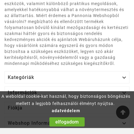
eszközök, valamint különböző praktikus megoldások,
amelyekkel hatékonyabbá válhat a növénytermesztés és
az állattartás. Miért érdemes a Pannonia Webshopból
vásárolni? megbízható és ellenőrzött termékek
folyamatosan bővülő kínálat mezőgazdasági és kertészeti
szakmai háttér gyors és biztonságos rendelés
kedvezményes akciók és ajánlatok Webáruházunk célja,
hogy vásárlóink számára egyszerű és gyors módon
biztosítsa a szükséges eszközöket, legyen szó akár
kerítésépítésről, növényvédelemről vagy a gazdaság
mindennapi működéséhez szükséges kiegészítőkről.

Kategóriák

Információk
A weboldal cookie-kat használ, hogy biztonságos böngészés
mellett a legjobb felhasználói élményt nyújtsa.

Fiókja
adatvédelem
elfogadom

Webshop Információ