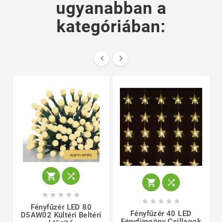
ugyanabban a
kategóriában:
















Fényfűzér LED 80
Fényfűzér 40 LED
D5AW02 Kültéri Beltéri
Fényfüggöny Csillagok