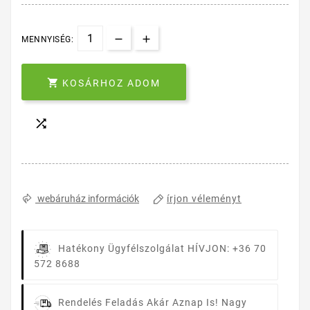
MENNYISÉG:

KOSÁRHOZ ADOM

írjon véleményt
webáruház információk
Hatékony Ügyfélszolgálat
HÍVJON: +36 70
572 8688
Rendelés Feladás Akár Aznap Is!
Nagy