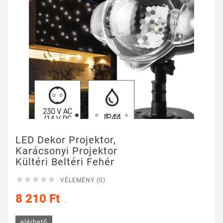
LED Dekor Projektor,
Karácsonyi Projektor
Kültéri Beltéri Fehér





VÉLEMÉNY (0)
8 210 Ft
.
elérhető