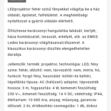
LEDprojektor fehér színű fényekkel világítja be a ház
oldalát, épületet, falfelületet. A megfelelőségi
nyilatkozat a gyártó oldalán elérhető.
Öltöztesse karácsonyi hangulatba lakását, kertjét,
háza homlokzatát, teraszát, erkélyét, stb. az EMOS
Ledes karácsonyi világításaival/díszeivel. A
klasszikus karácsonyi díszítés elengedhetetlen
darabja.
Jellemzők: termék: projektor, technológia: LED, fény
színe: fehér, időzítő: nem, távvezérlő: nem, minta: hó,
funkció: forgó fény, használat: kültéri és beltéri,
tápellátás típusa: AC (hálózati) adapter, tápvezeték
hossza: 3 m, fogyasztás: 4 W, bemeneti feszültség:
230 V~, kimeneti feszültség: 14 V DC, védettség: IP44,
élettartam: 10 000 óra, anyag: műanyag, garancia-
időszak: 2 év, értékesítési csomagolás: 1 db, doboz