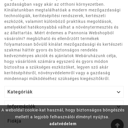
gazdaságban vagy akár az otthoni környezetben.
Kínálatunkban megtalálhatóak a modern mezőgazdasági
technológiák, kerítésépítési rendszerek, kertészeti
eszközök, valamint különböző praktikus megoldások,
amelyekkel hatékonyabbá válhat a növénytermesztés és
az állattartás. Miért érdemes a Pannonia Webshopból
vásárolni? megbízható és ellenőrzött termékek
folyamatosan bővülő kínálat mezőgazdasági és kertészeti
szakmai háttér gyors és biztonságos rendelés
kedvezményes akciók és ajánlatok Webáruházunk célja,
hogy vásárlóink számára egyszerű és gyors módon
biztosítsa a szükséges eszközöket, legyen szó akár
kerítésépítésről, növényvédelemről vagy a gazdaság
mindennapi működéséhez szükséges kiegészítőkről.

Kategóriák

Információk
A weboldal cookie-kat használ, hogy biztonságos böngészés
mellett a legjobb felhasználói élményt nyújtsa.

Fiókja
adatvédelem