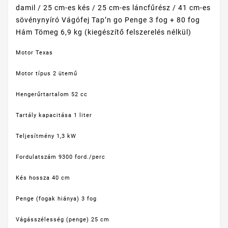
damil / 25 cm-es kés / 25 cm-es láncfűrész / 41 cm-es
sövénynyíró Vágófej Tap’n go Penge 3 fog + 80 fog
Hám Tömeg 6,9 kg (kiegészítő felszerelés nélkül)
Motor
Texas
Motor típus
2 ütemű
Hengerűrtartalom
52 cc
Tartály kapacitása
1 liter
Teljesítmény
1,3 kW
Fordulatszám
9300 ford./perc
Kés hossza
40 cm
Penge (fogak hiánya)
3 fog
Vágásszélesség (penge)
25 cm