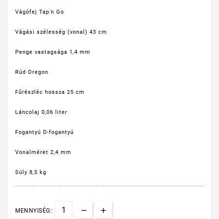
Vágófej
Tap'n Go
Vágási szélesség (vonal)
43 cm
Penge vastagsága
1,4 mm
Rúd
Oregon
Fűrészléc hossza
25 cm
Láncolaj
0,06 liter
Fogantyú
D-fogantyú
Vonalméret
2,4 mm
Súly
8,5 kg
MENNYISÉG: