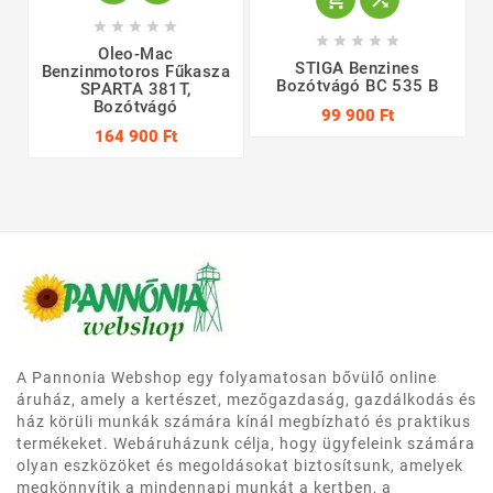










Oleo-Mac
STIGA Benzines
Benzinmotoros Fűkasza
Bozótvágó BC 535 B
SPARTA 381T,
2
Bozótvágó
99 900 Ft
164 900 Ft
A Pannonia Webshop egy folyamatosan bővülő online
áruház, amely a kertészet, mezőgazdaság, gazdálkodás és
ház körüli munkák számára kínál megbízható és praktikus
termékeket. Webáruházunk célja, hogy ügyfeleink számára
olyan eszközöket és megoldásokat biztosítsunk, amelyek
megkönnyítik a mindennapi munkát a kertben, a