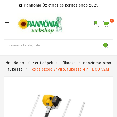
Pannonia Üzletház és kerites.shop 2025

0

Főoldal
Kerti gépek
Fűkasza
Benzinmotoros
fűkasza
Texas szegélynyíró, fűkasza 4in1 BCU 52M