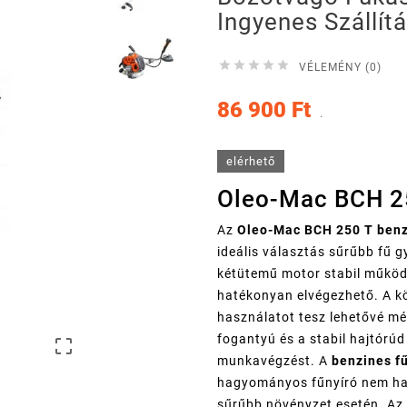
Ingyenes Szállít





VÉLEMÉNY (0)
86 900 Ft
.
elérhető
Oleo-Mac BCH 2
Az
Oleo-Mac BCH 250 T benz
ideális választás sűrűbb fű g
kétütemű motor stabil működé
hatékonyan elvégezhető. A kö
használatot tesz lehetővé m
fogantyú és a stabil hajtórúd

munkavégzést. A
benzines f
hagyományos fűnyíró nem has
sűrűbb növényzet esetén. Az