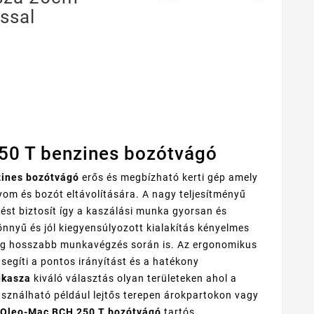
ással
50 T benzines bozótvágó
ines bozótvágó
erős és megbízható kerti gép amely
yom és bozót eltávolítására. A nagy teljesítményű
st biztosít így a kaszálási munka gyorsan és
nnyű és jól kiegyensúlyozott kialakítás kényelmes
ég hosszabb munkavégzés során is. Az ergonomikus
 segíti a pontos irányítást és a hatékony
űkasza
kiváló választás olyan területeken ahol a
ználható például lejtős terepen árokpartokon vagy
Oleo-Mac BCH 250 T bozótvágó
tartós