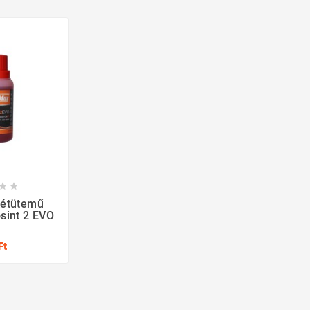


Kétütemű
sint 2 EVO
Ft