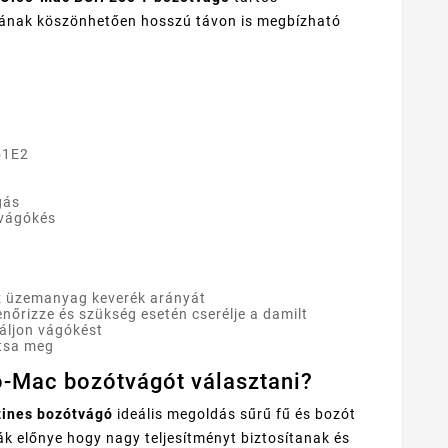
jának köszönhetően hosszú távon is megbízható
51E2
gás
 vágókés
az üzemanyag keverék arányát
enőrizze és szükség esetén cserélje a damilt
áljon vágókést
ítsa meg
-Mac bozótvágót választani?
ines bozótvágó
ideális megoldás sűrű fű és bozót
k előnye hogy nagy teljesítményt biztosítanak és