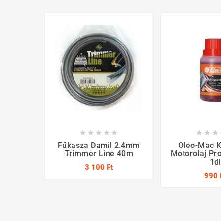








Fűkasza Damil 2.4mm
Oleo-Mac 
Trimmer Line 40m
Motorolaj Pro
1dl
3 100 Ft
990 