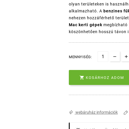
olyan területeken is haszná
alkalmazható. A
benzines fű
nehezen hozzáférhető terület
Mac kerti gépek
megbízható k
köszönhetően hosszú távon is 
MENNYISÉG:

KOSÁRHOZ ADOM
webáruház információk