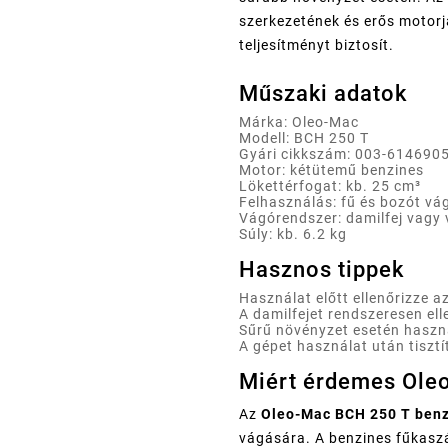
szerkezetének és erős motor
teljesítményt biztosít.
Műszaki adatok
Márka: Oleo-Mac
Modell: BCH 250 T
Gyári cikkszám: 003-614690
Motor: kétütemű benzines
Lökettérfogat: kb. 25 cm³
Felhasználás: fű és bozót vá
Vágórendszer: damilfej vagy
Súly: kb. 6.2 kg
Hasznos tippek
Használat előtt ellenőrizze 
A damilfejet rendszeresen ell
Sűrű növényzet esetén haszn
A gépet használat után tiszt
Miért érdemes Oleo
Az
Oleo-Mac BCH 250 T benz
vágására. A benzines fűkaszá