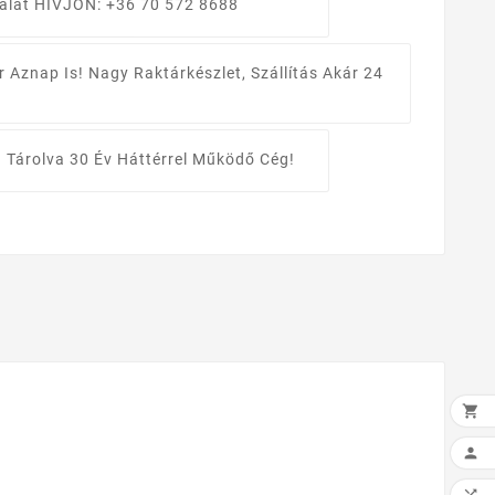
álat
HÍVJON: +36 70 572 8688
r Aznap Is!
Nagy Raktárkészlet, Szállítás Akár 24
 Tárolva
30 Év Háttérrel Működő Cég!

