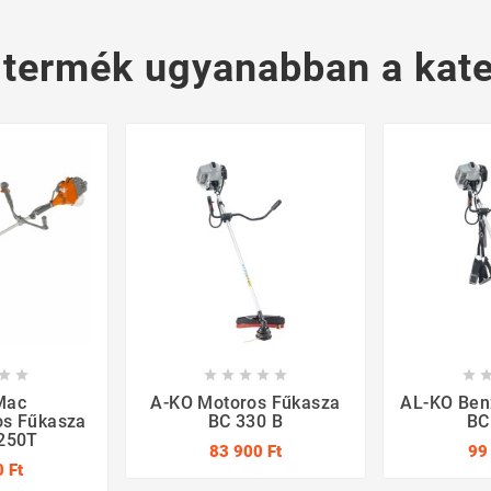
 termék ugyanabban a kate








Mac
A-KO Motoros Fűkasza
AL-KO Ben
os Fűkasza
BC 330 B
BC
 250T
83 900 Ft
99
 Ft