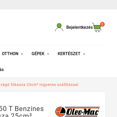
0
Bejelentkezés
OTTHON
GÉPEK
KERTÉSZET
ás
vágó fűkasza 25cm³ Ingyenes szállítással
50 T Benzines
sza 25cm³