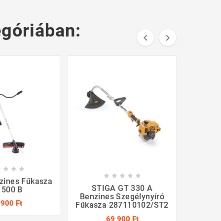
góriában:











zines Fűkasza
STIGA GT 330 A
Texas 
 500 B
Benzines Szegélynyíró
Benzi
 900 Ft
Fűkasza 287110102/ST2
PR
69 900 Ft