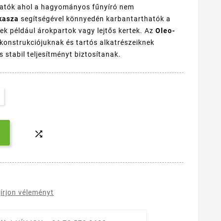
lhatók ahol a hagyományos fűnyíró nem
kasza
segítségével könnyedén karbantarthatók a
ek például árokpartok vagy lejtős kertek. Az
Oleo-
onstrukciójuknak és tartós alkatrészeiknek
stabil teljesítményt biztosítanak.

írjon véleményt