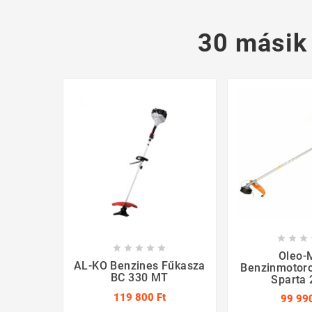
30 másik








Oleo-
AL-KO Benzines Fűkasza
Benzinmotor
BC 330 MT
Sparta
119 800 Ft
99 990