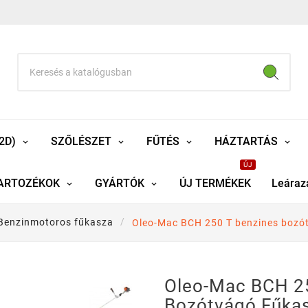
2D)
SZŐLÉSZET
FŰTÉS
HÁZTARTÁS
ÚJ
ARTOZÉKOK
GYÁRTÓK
ÚJ TERMÉKEK
Leáraz
Benzinmotoros fűkasza
Oleo-Mac BCH 250 T benzines bozót
Oleo-Mac BCH 2
Bozótvágó Fűka