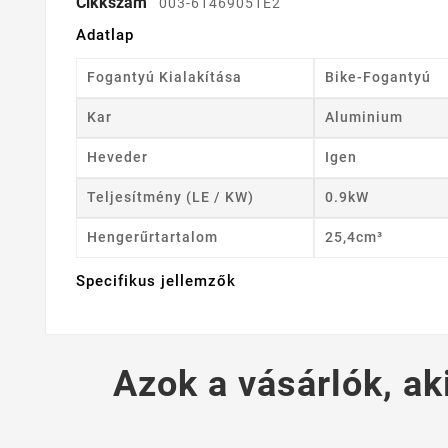
Cikkszám
003-61469051E2
Adatlap
Fogantyú Kialakítása
Bike-Fogantyú
Kar
Aluminium
Heveder
Igen
Teljesítmény (LE / KW)
0.9kW
Hengerűrtartalom
25,4cm³
Specifikus jellemzők
Azok a vásárlók, ak