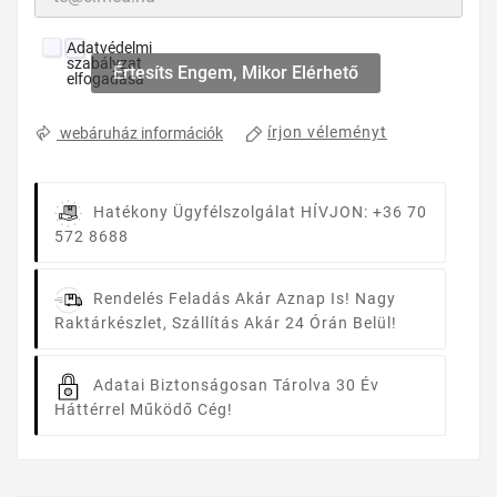
Adatvédelmi
szabályzat
Értesíts Engem, Mikor Elérhető
elfogadása
írjon véleményt
webáruház információk
Hatékony Ügyfélszolgálat
HÍVJON: +36 70
572 8688
Rendelés Feladás Akár Aznap Is!
Nagy
Raktárkészlet, Szállítás Akár 24 Órán Belül!
Adatai Biztonságosan Tárolva
30 Év
Háttérrel Működő Cég!