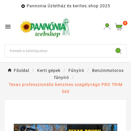
Pannonia Üzletház és kerites.shop 2025

0

Főoldal
Kerti gépek
Fűnyíró
Benzinmotoros
fűnyíró
Texas professzionális benzines szegélyvágó PRO TRIM
560