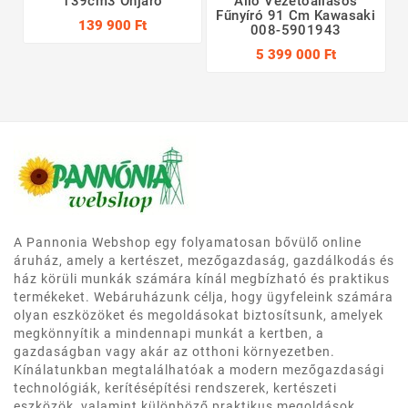
139cm3 Önjáró
Álló Vezetőállásos
Fűnyíró 91 Cm Kawasaki
139 900 Ft
008-5901943
5 399 000 Ft
A Pannonia Webshop egy folyamatosan bővülő online
áruház, amely a kertészet, mezőgazdaság, gazdálkodás és
ház körüli munkák számára kínál megbízható és praktikus
termékeket. Webáruházunk célja, hogy ügyfeleink számára
olyan eszközöket és megoldásokat biztosítsunk, amelyek
megkönnyítik a mindennapi munkát a kertben, a
gazdaságban vagy akár az otthoni környezetben.
Kínálatunkban megtalálhatóak a modern mezőgazdasági
technológiák, kerítésépítési rendszerek, kertészeti
eszközök, valamint különböző praktikus megoldások,