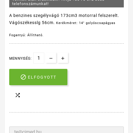
telefonszámunkat!
A benzines szegélyvágó 173cm3 motorral felszerelt.
Vágószékesslg 56cm.
Kerékméret: 14" golyóscsapágyas
Fogantyú: Állítható.
MENNYISÉG:

ELFOGYOTT
