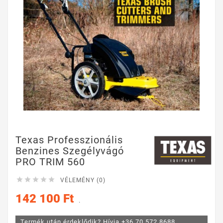
Texas Professzionális
Benzines Szegélyvágó
PRO TRIM 560





VÉLEMÉNY (0)
142 100 Ft
.
Termék után érdeklődik? Hívja +36 70 572 8688