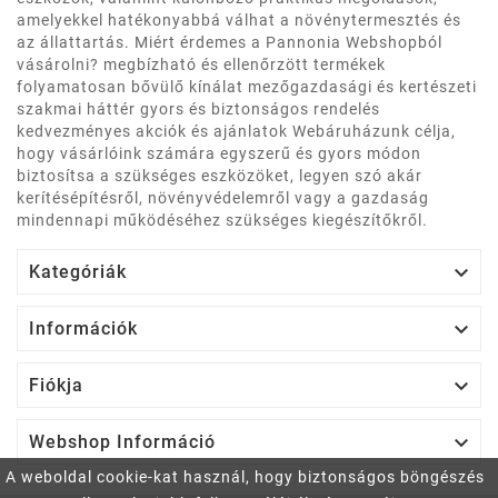
amelyekkel hatékonyabbá válhat a növénytermesztés és
az állattartás. Miért érdemes a Pannonia Webshopból
vásárolni? megbízható és ellenőrzött termékek
folyamatosan bővülő kínálat mezőgazdasági és kertészeti
szakmai háttér gyors és biztonságos rendelés
kedvezményes akciók és ajánlatok Webáruházunk célja,
hogy vásárlóink számára egyszerű és gyors módon
biztosítsa a szükséges eszközöket, legyen szó akár
kerítésépítésről, növényvédelemről vagy a gazdaság
mindennapi működéséhez szükséges kiegészítőkről.

Kategóriák

Információk

Fiókja

Webshop Információ
A weboldal cookie-kat használ, hogy biztonságos böngészés