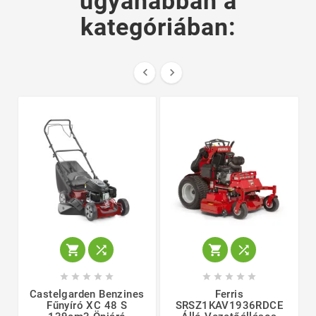
ugyanabban a
kategóriában:
















Castelgarden Benzines
Ferris
Fűnyíró XC 48 S
SRSZ1KAV1936RDCE