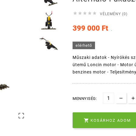





VÉLEMÉNY (0)
399 000 Ft
.
elérhető
Műszaki adatok - Nyírókés sz
ütemű Loncin motor - Motor ű
benzines motor - Teljesítmén
MENNYISÉG:


KOSÁRHOZ ADOM