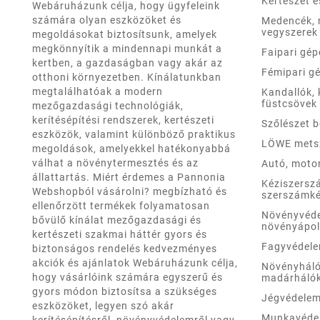
Kertészet 
Webáruházunk célja, hogy ügyfeleink
számára olyan eszközöket és
Medencék,
vegyszerek
megoldásokat biztosítsunk, amelyek
megkönnyítik a mindennapi munkát a
Faipari gép
kertben, a gazdaságban vagy akár az
Fémipari g
otthoni környezetben. Kínálatunkban
megtalálhatóak a modern
Kandallók, 
füstcsövek
mezőgazdasági technológiák,
kerítésépítési rendszerek, kertészeti
Szőlészet 
eszközök, valamint különböző praktikus
LÖWE mets
megoldások, amelyekkel hatékonyabbá
válhat a növénytermesztés és az
Autó, moto
állattartás. Miért érdemes a Pannonia
Kéziszersz
Webshopból vásárolni? megbízható és
szerszámké
ellenőrzött termékek folyamatosan
Növényvéd
bővülő kínálat mezőgazdasági és
növényápo
kertészeti szakmai háttér gyors és
Fagyvédel
biztonságos rendelés kedvezményes
akciók és ajánlatok Webáruházunk célja,
Növényháló
hogy vásárlóink számára egyszerű és
madárháló
gyors módon biztosítsa a szükséges
Jégvédele
eszközöket, legyen szó akár
Munkavéde
kerítésépítésről, növényvédelemről vagy