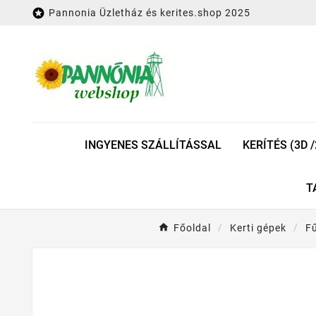

Pannonia Üzletház és kerites.shop 2025
INGYENES SZÁLLÍTÁSSAL
KERÍTÉS (3D /
T
Főoldal
Kerti gépek
F