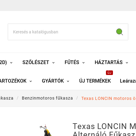
2D)
SZŐLÉSZET
FŰTÉS
HÁZTARTÁS
ÚJ
ARTOZÉKOK
GYÁRTÓK
ÚJ TERMÉKEK
Leáraz
űkasza
Benzinmotoros fűkasza
Texas LONCIN motoros ön
Texas LONCIN M
Alternáló Fűkas