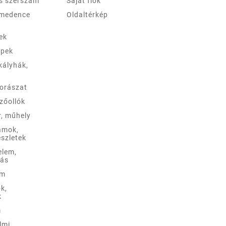
és szerszám
Saját fiók
 medence
Oldaltérkép
ek
épek
kályhák,
borászat
zőollók
r, műhely
ámok,
szletek
elem,
lás
em
k,
k
m
lmi