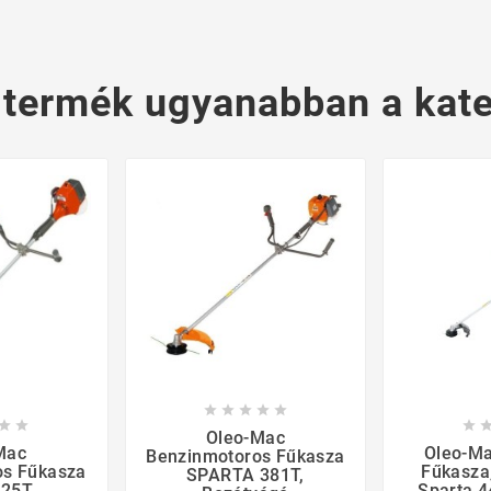
 termék ugyanabban a kate








Oleo-Mac
Mac
Oleo-Ma
Benzinmotoros Fűkasza
os Fűkasza
Fűkasza
SPARTA 381T,
 25T
Sparta 