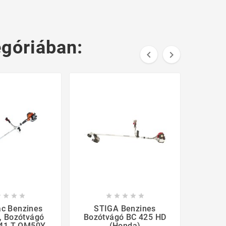
góriában:











c Benzines
STIGA Benzines
AL-KO 
, Bozótvágó
Bozótvágó BC 425 HD
Com
441 T OM50Y
(Honda)
INGY