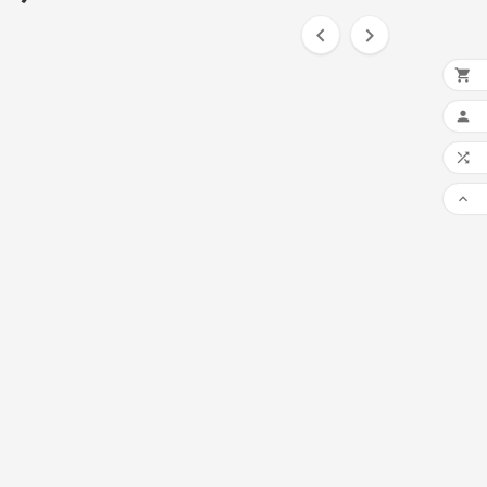





