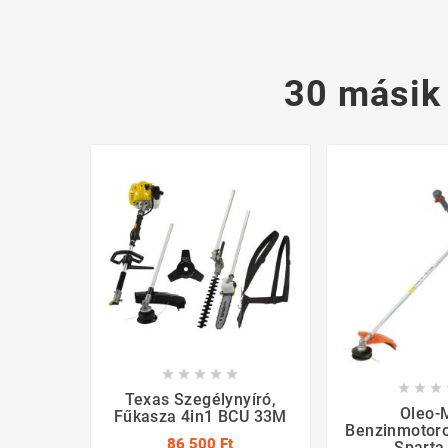
30 másik








Texas Szegélynyíró,
Oleo-
Fűkasza 4in1 BCU 33M
Benzinmotor
86 500 Ft
Sparta