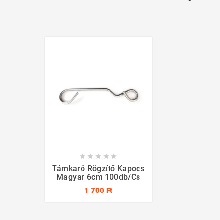





Támkaró Rögzítő Kapocs
Magyar 6cm 100db/cs
1 700 Ft