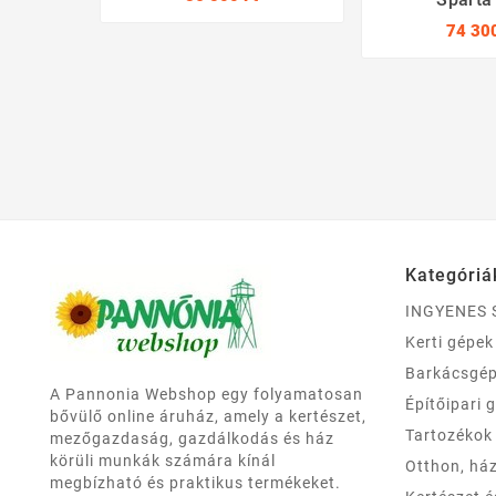
74 300
Kategóriá
INGYENES 
Kerti gépek
Barkácsgé
A Pannonia Webshop egy folyamatosan
Építőipari 
bővülő online áruház, amely a kertészet,
Tartozékok
mezőgazdaság, gazdálkodás és ház
körüli munkák számára kínál
Otthon, há
megbízható és praktikus termékeket.