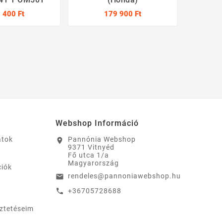
 400 Ft
179 900 Ft
Webshop Információ
atok
Pannónia Webshop
location_on
9371 Vitnyéd
Fő utca 1/a
Magyarország
ciók
rendeles@pannoniawebshop.hu
email
+36705728688
call
eztetéseim