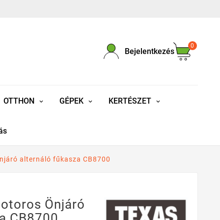
0
Bejelentkezés
OTTHON
GÉPEK
KERTÉSZET
ás
járó alternáló fűkasza CB8700
otoros Önjáró
za CB8700