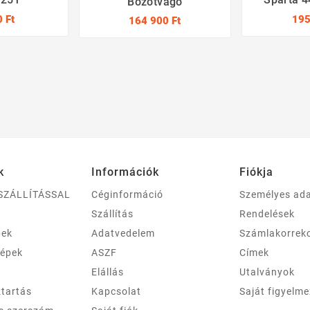
Bozótvágó
 Ft
195
164 900 Ft
k
Információk
Fiókja
SZÁLLÍTÁSSAL
Céginformáció
Személyes ad
Szállítás
Rendelések
pek
Adatvedelem
Számlakorrek
gépek
ASZF
Címek
Elállás
Utalványok
ztartás
Kapcsolat
Saját figyelm