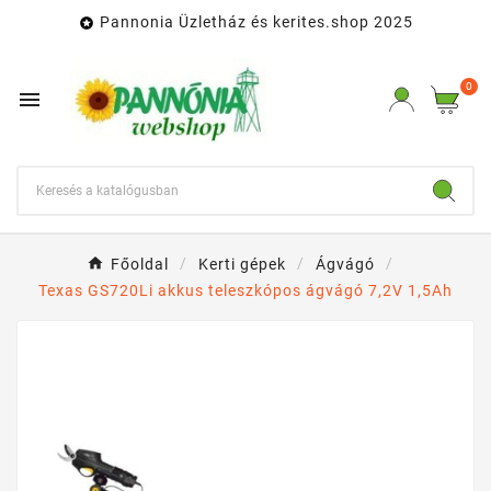
Pannonia Üzletház és kerites.shop 2025

0

Főoldal
Kerti gépek
Ágvágó
Texas GS720Li akkus teleszkópos ágvágó 7,2V 1,5Ah