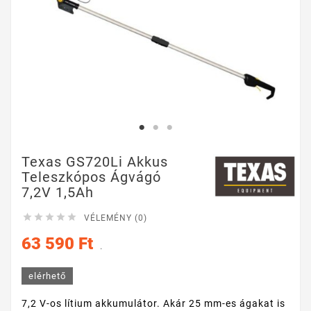
Texas GS720Li Akkus
Teleszkópos Ágvágó
7,2V 1,5Ah





VÉLEMÉNY (0)
63 590 Ft
.
elérhető
7,2 V-os lítium akkumulátor. Akár 25 mm-es ágakat is