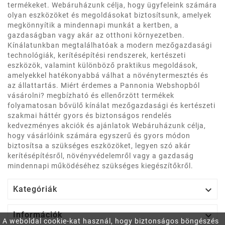
termékeket. Webáruházunk célja, hogy ügyfeleink számára
olyan eszközöket és megoldásokat biztosítsunk, amelyek
megkönnyítik a mindennapi munkát a kertben, a
gazdaságban vagy akár az otthoni környezetben.
Kínálatunkban megtalálhatóak a modern mezőgazdasági
technológiák, kerítésépítési rendszerek, kertészeti
eszközök, valamint különböző praktikus megoldások,
amelyekkel hatékonyabbá válhat a növénytermesztés és
az állattartás. Miért érdemes a Pannonia Webshopból
vásárolni? megbízható és ellenőrzött termékek
folyamatosan bővülő kínálat mezőgazdasági és kertészeti
szakmai háttér gyors és biztonságos rendelés
kedvezményes akciók és ajánlatok Webáruházunk célja,
hogy vásárlóink számára egyszerű és gyors módon
biztosítsa a szükséges eszközöket, legyen szó akár
kerítésépítésről, növényvédelemről vagy a gazdaság
mindennapi működéséhez szükséges kiegészítőkről.

Kategóriák

Információk
A weboldal cookie-kat használ, hogy biztonságos böngészés