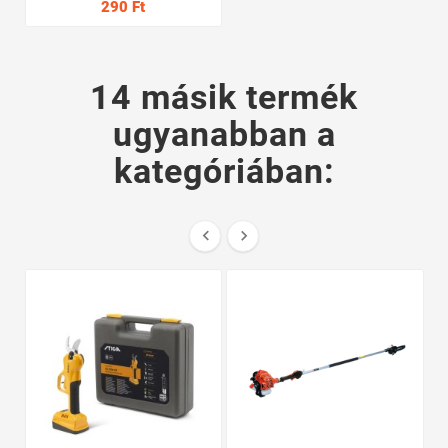
290 Ft
14 másik termék
ugyanabban a
kategóriában:

