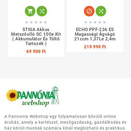














STIGA Akkus
ECHO PPF-236 ES
Metszőolló SC 100e Kit
Magassági Ágvágó
( Akkumulátor És Töltő
21ccm 1,37Le 2,4m
Tartozék )
219 990 Ft
69 900 Ft
A Pannonia Webshop egy folyamatosan bővülő online
áruház, amely a kertészet, mezőgazdaság, gazdálkodás és
ház körüli munkák számára kínál megbízható és praktikus