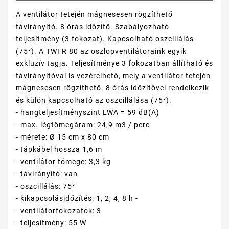
A ventilátor tetején mágnesesen rögzíthető
távirányító. 8 órás időzítő. Szabályozható
teljesítmény (3 fokozat). Kapcsolható oszcillálás
(75°). A TWFR 80 az oszlopventilátoraink egyik
exkluzív tagja. Teljesítménye 3 fokozatban állítható és
távirányítóval is vezérelhető, mely a ventilátor tetején
mágnesesen rögzíthető. 8 órás időzítővel rendelkezik
és külön kapcsolható az oszcillálása (75°).
- hangteljesítményszint LWA = 59 dB(A)
- max. légtömegáram: 24,9 m3 / perc
- mérete: Ø 15 cm x 80 cm
- tápkábel hossza 1,6 m
- ventilátor tömege: 3,3 kg
- távirányító: van
- oszcillálás: 75°
- kikapcsolásidőzítés: 1, 2, 4, 8 h -
- ventilátorfokozatok: 3
- teljesítmény: 55 W