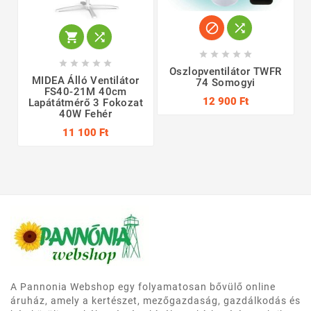














Oszlopventilátor TWFR
MIDEA Álló Ventilátor
74 Somogyi
FS40-21M 40cm
12 900 Ft
Lapátátmérő 3 Fokozat
40W Fehér
11 100 Ft
A Pannonia Webshop egy folyamatosan bővülő online
áruház, amely a kertészet, mezőgazdaság, gazdálkodás és