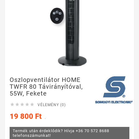
Oszlopventilátor HOME
TWFR 80 Távirányítóval,
55W, Fekete





VÉLEMÉNY (0)
19 800 Ft
.
Termék után érdeklődik? Hívja +36 70 572 8688
telefonszámunkat!