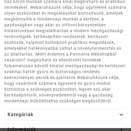
ház körüli munkák számára kínál megbízható és praktikus
termékeket. Webáruházunk célja, hogy ügyfeleink számára
olyan eszközöket és megoldásokat biztosítsunk, amelyek
megkönnyítik a mindennapi munkát a kertben, a
gazdaságban vagy akár az otthoni környezetben.
Kínálatunkban megtalálhatóak a modern mezőgazdasági
technológiák, kerítésépítési rendszerek, kertészeti
eszközök, valamint különböző praktikus megoldások,
amelyekkel hatékonyabbá válhat a növénytermesztés és
az állattartás. Miért érdemes a Pannonia Webshopból
vásárolni? megbízható és ellenőrzött termékek
folyamatosan bővülő kínálat mezőgazdasági és kertészeti
szakmai háttér gyors és biztonságos rendelés
kedvezményes akciók és ajánlatok Webáruházunk célja,
hogy vásárlóink számára egyszerű és gyors módon
biztosítsa a szükséges eszközöket, legyen szó akár
kerítésépítésről, növényvédelemről vagy a gazdaság
mindennapi működéséhez szükséges kiegészítőkről.

Kategóriák

Információk