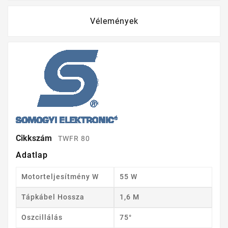
Vélemények
Cikkszám
TWFR 80
Adatlap
Motorteljesítmény W
55 W
Tápkábel Hossza
1,6 M
Oszcillálás
75°