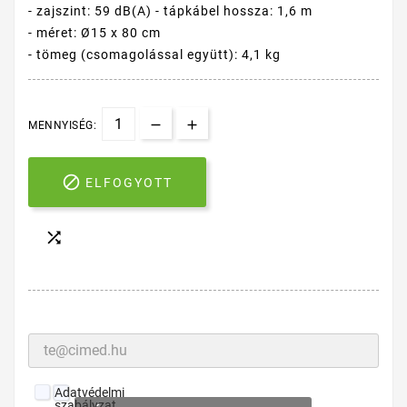
- zajszint: 59 dB(A) - tápkábel hossza: 1,6 m
- méret: Ø15 x 80 cm
- tömeg (csomagolással együtt): 4,1 kg
MENNYISÉG:

ELFOGYOTT

Adatvédelmi
szabályzat