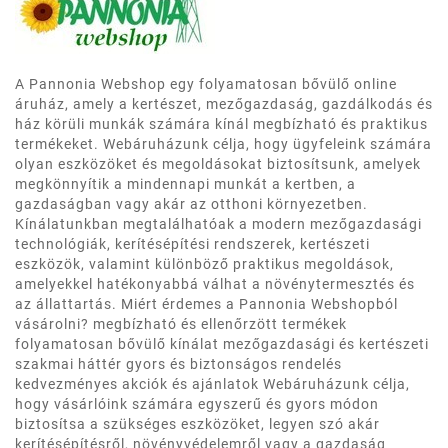
A Pannonia Webshop egy folyamatosan bővülő online
áruház, amely a kertészet, mezőgazdaság, gazdálkodás és
ház körüli munkák számára kínál megbízható és praktikus
termékeket. Webáruházunk célja, hogy ügyfeleink számára
olyan eszközöket és megoldásokat biztosítsunk, amelyek
megkönnyítik a mindennapi munkát a kertben, a
gazdaságban vagy akár az otthoni környezetben.
Kínálatunkban megtalálhatóak a modern mezőgazdasági
technológiák, kerítésépítési rendszerek, kertészeti
eszközök, valamint különböző praktikus megoldások,
amelyekkel hatékonyabbá válhat a növénytermesztés és
az állattartás. Miért érdemes a Pannonia Webshopból
vásárolni? megbízható és ellenőrzött termékek
folyamatosan bővülő kínálat mezőgazdasági és kertészeti
szakmai háttér gyors és biztonságos rendelés
kedvezményes akciók és ajánlatok Webáruházunk célja,
hogy vásárlóink számára egyszerű és gyors módon
biztosítsa a szükséges eszközöket, legyen szó akár
kerítésépítésről, növényvédelemről vagy a gazdaság