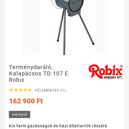
Terménydaráló,
Kalapácsos TD 107 E
Robix





VÉLEMÉNYEK (1)
162 900 Ft
.
elérhető
Kis farm gazdaságok és házi állattartók részére