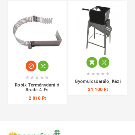














Gyömülcsdaráló, Kézi
Robix Terménydaráló
21 100 Ft
Rosta 4-Es
2 810 Ft