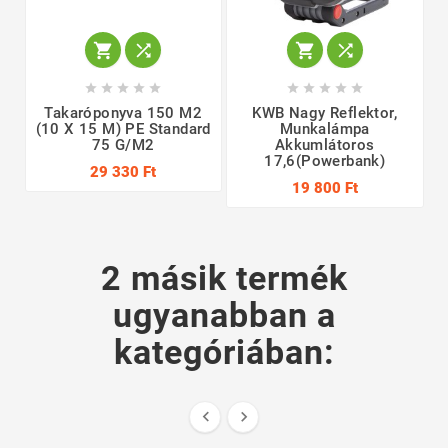














Takaróponyva 150 M2
KWB Nagy Reflektor,
(10 X 15 M) PE Standard
Munkalámpa
75 G/m2
Akkumlátoros
17,6(Powerbank)
29 330 Ft
19 800 Ft
2 másik termék
ugyanabban a
kategóriában:

