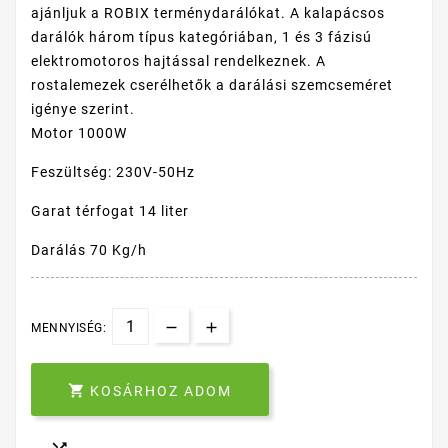
ajánljuk a ROBIX terménydarálókat. A kalapácsos
darálók három típus kategóriában, 1 és 3 fázisú
elektromotoros hajtással rendelkeznek. A
rostalemezek cserélhetők a darálási szemcseméret
igénye szerint.
Motor 1000W
Feszültség: 230V-50Hz
Garat térfogat 14 liter
Darálás 70 Kg/h
MENNYISÉG:

KOSÁRHOZ ADOM