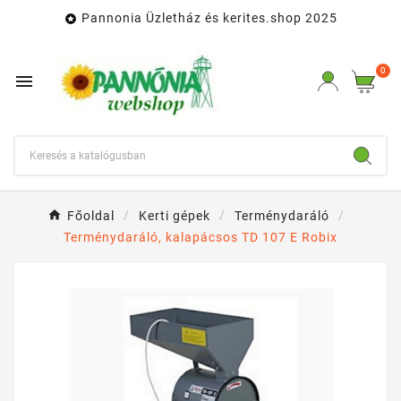
Pannonia Üzletház és kerites.shop 2025

0

Főoldal
Kerti gépek
Terménydaráló
Terménydaráló, kalapácsos TD 107 E Robix