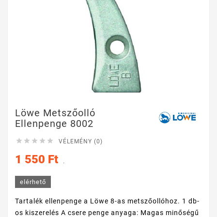
Löwe Metszőolló
Ellenpenge 8002





VÉLEMÉNY (0)
1 550 Ft
.
elérhető
Tartalék ellenpenge a Löwe 8-as metszőollóhoz. 1 db-
os kiszerelés A csere penge anyaga: Magas minőségű