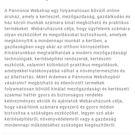
A Pannonia Webshop egy folyamatosan bővülő online
áruház, amely a kertészet, mezőgazdaság, gazdálkodás és
ház körüli munkák számára kínál megbízható és praktikus
termékeket. Webáruházunk célja, hogy ügyfeleink számára
olyan eszközöket és megoldásokat biztosítsunk, amelyek
megkönnyítik a mindennapi munkát a kertben, a
gazdaságban vagy akár az otthoni környezetben.
Kínálatunkban megtalálhatóak a modern mezőgazdasági
technológiák, kerítésépítési rendszerek, kertészeti
eszközök, valamint különböző praktikus megoldások,
amelyekkel hatékonyabbá válhat a növénytermesztés és
az állattartás. Miért érdemes a Pannonia Webshopból
vásárolni? megbízható és ellenőrzött termékek
folyamatosan bővülő kínálat mezőgazdasági és kertészeti
szakmai háttér gyors és biztonságos rendelés
kedvezményes akciók és ajánlatok Webáruházunk célja,
hogy vásárlóink számára egyszerű és gyors módon
biztosítsa a szükséges eszközöket, legyen szó akár
kerítésépítésről, növényvédelemről vagy a gazdaság
mindennapi működéséhez szükséges kiegészítőkről.