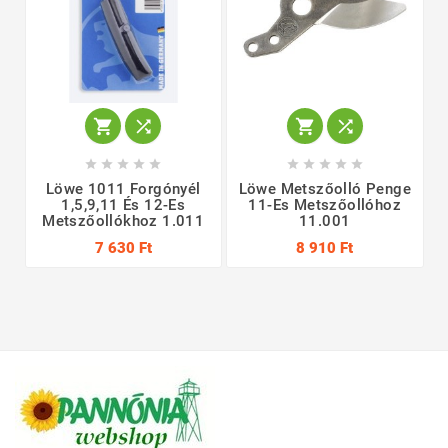














Löwe 1011 Forgónyél
Löwe Metszőolló Penge
1,5,9,11 És 12-Es
11-Es Metszőollóhoz
Metszőollókhoz 1.011
11.001
7 630 Ft
8 910 Ft