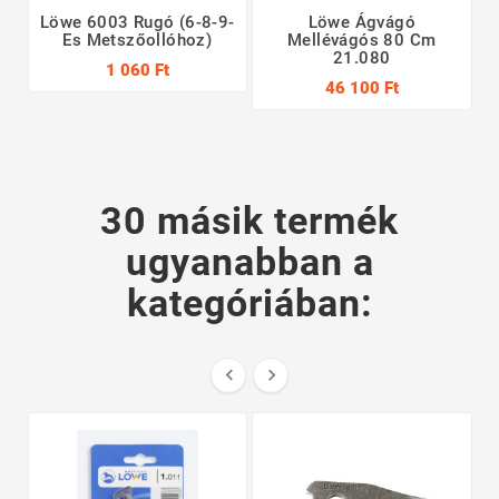
Löwe 6003 Rugó (6-8-9-
Löwe Ágvágó
Es Metszőollóhoz)
Mellévágós 80 Cm
21.080
1 060 Ft
46 100 Ft
M
30 másik termék
ugyanabban a
kategóriában:

