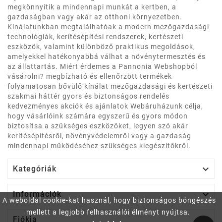
megkönnyítik a mindennapi munkát a kertben, a
gazdaságban vagy akár az otthoni környezetben.
Kínálatunkban megtalálhatóak a modern mezőgazdasági
technológiák, kerítésépítési rendszerek, kertészeti
eszközök, valamint különböző praktikus megoldások,
amelyekkel hatékonyabbá válhat a növénytermesztés és
az állattartás. Miért érdemes a Pannonia Webshopból
vásárolni? megbízható és ellenőrzött termékek
folyamatosan bővülő kínálat mezőgazdasági és kertészeti
szakmai háttér gyors és biztonságos rendelés
kedvezményes akciók és ajánlatok Webáruházunk célja,
hogy vásárlóink számára egyszerű és gyors módon
biztosítsa a szükséges eszközöket, legyen szó akár
kerítésépítésről, növényvédelemről vagy a gazdaság
mindennapi működéséhez szükséges kiegészítőkről.

Kategóriák

Információk
A weboldal cookie-kat használ, hogy biztonságos böngészés
mellett a legjobb felhasználói élményt nyújtsa.

Fiókja