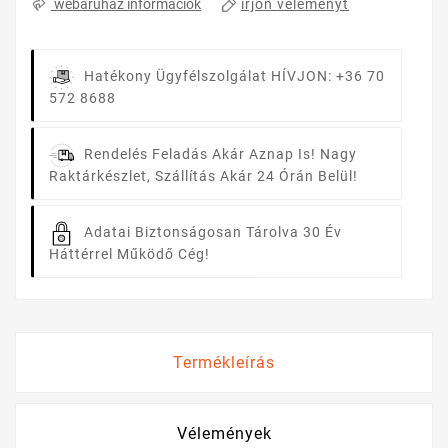
írjon véleményt
webáruház információk
Hatékony Ügyfélszolgálat
HÍVJON: +36 70
572 8688
Rendelés Feladás Akár Aznap Is!
Nagy
Raktárkészlet, Szállítás Akár 24 Órán Belül!
Adatai Biztonságosan Tárolva
30 Év
Háttérrel Működő Cég!
Termékleírás
Vélemények