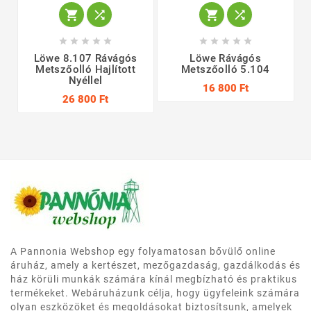














Löwe 8.107 Rávágós
Löwe Rávágós
Metszőolló Hajlított
Metszőolló 5.104
Nyéllel
16 800 Ft
26 800 Ft
A Pannonia Webshop egy folyamatosan bővülő online
áruház, amely a kertészet, mezőgazdaság, gazdálkodás és
ház körüli munkák számára kínál megbízható és praktikus
termékeket. Webáruházunk célja, hogy ügyfeleink számára
olyan eszközöket és megoldásokat biztosítsunk, amelyek