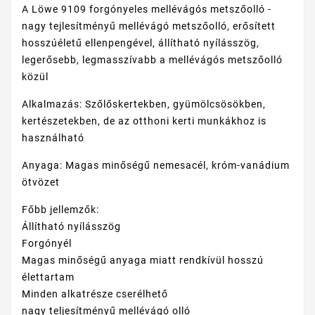
A Löwe 9109 forgónyeles mellévágós metszőolló -
nagy tejlesítményű mellévágó metszőolló, erősített
hosszúéletű ellenpengével, állítható nyílásszög,
legerősebb, legmasszívabb a mellévágós metszőolló
közül
Alkalmazás: Szőlőskertekben, gyümölcsösökben,
kertészetekben, de az otthoni kerti munkákhoz is
használható
Anyaga: Magas minőségű nemesacél, króm-vanádium
ötvözet
Főbb jellemzők:
Állítható nyílásszög
Forgónyél
Magas minőségű anyaga miatt rendkívül hosszú
élettartam
Minden alkatrésze cserélhető
nagy teljesítményű mellévágó olló