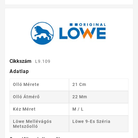
Cikkszám
L9.109
Adatlap
Olló Mérete
21 Cm
Olló Átmérő
22 Mm
Kéz Méret
M / L
Löwe Mellévágós
Löwe 9-Es Széria
Metszőolló