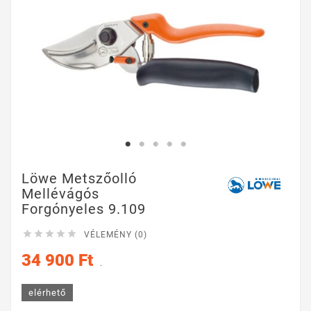
Löwe Metszőolló
Mellévágós
Forgónyeles 9.109





VÉLEMÉNY (0)
34 900 Ft
.
elérhető