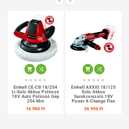
















Einhell CE-CB 18/254
Einhell AXXIO 18/125
Li-Solo Akkus Polírozó
Solo Akkus
18V Autó Polírozó Gép
Sarokcsiszoló 18V
254 Mm
Power X-Change Flex
16 900 Ft
36 990 Ft