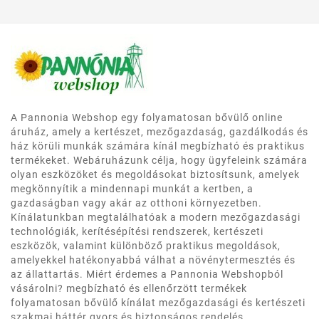
A Pannonia Webshop egy folyamatosan bővülő online
áruház, amely a kertészet, mezőgazdaság, gazdálkodás és
ház körüli munkák számára kínál megbízható és praktikus
termékeket. Webáruházunk célja, hogy ügyfeleink számára
olyan eszközöket és megoldásokat biztosítsunk, amelyek
megkönnyítik a mindennapi munkát a kertben, a
gazdaságban vagy akár az otthoni környezetben.
Kínálatunkban megtalálhatóak a modern mezőgazdasági
technológiák, kerítésépítési rendszerek, kertészeti
eszközök, valamint különböző praktikus megoldások,
amelyekkel hatékonyabbá válhat a növénytermesztés és
az állattartás. Miért érdemes a Pannonia Webshopból
vásárolni? megbízható és ellenőrzött termékek
folyamatosan bővülő kínálat mezőgazdasági és kertészeti
szakmai háttér gyors és biztonságos rendelés