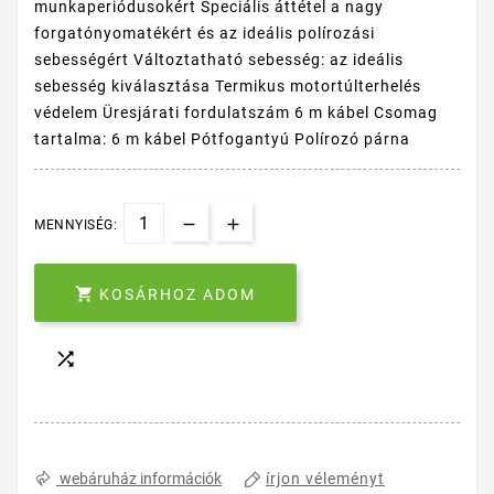
munkaperiódusokért Speciális áttétel a nagy
forgatónyomatékért és az ideális polírozási
sebességért Változtatható sebesség: az ideális
sebesség kiválasztása Termikus motortúlterhelés
védelem Üresjárati fordulatszám 6 m kábel Csomag
tartalma: 6 m kábel Pótfogantyú Polírozó párna
MENNYISÉG:

KOSÁRHOZ ADOM

írjon véleményt
webáruház információk