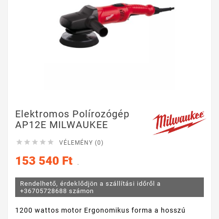
Elektromos Polírozógép
AP12E MILWAUKEE





VÉLEMÉNY (0)
153 540 Ft
.
Rendelhető, érdeklődjön a szállítási időről a
+36705728688 számon
1200 wattos motor Ergonomikus forma a hosszú