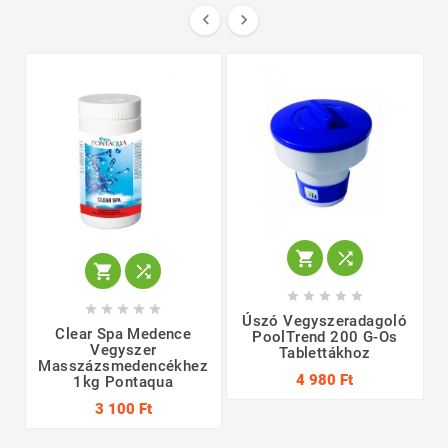
















Úszó Vegyszeradagoló
Clear Spa Medence
PoolTrend 200 G-Os
Vegyszer
Tablettákhoz
Masszázsmedencékhez
4 980 Ft
1kg Pontaqua
3 100 Ft