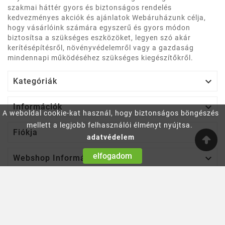
szakmai háttér gyors és biztonságos rendelés
kedvezményes akciók és ajánlatok Webáruházunk célja,
hogy vásárlóink számára egyszerű és gyors módon
biztosítsa a szükséges eszközöket, legyen szó akár
kerítésépítésről, növényvédelemről vagy a gazdaság
mindennapi működéséhez szükséges kiegészítőkről.

Kategóriák

Információk
A weboldal cookie-kat használ, hogy biztonságos böngészés
mellett a legjobb felhasználói élményt nyújtsa.

Fiókja
adatvédelem
elfogadom

Webshop Információ
© 2018-2025 - A WebshopCompany Ltd ™ Webáruház
Rendszer™ Megoldása