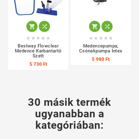














Bestway Flowclear
Medencepumpa,
Medence Karbantartó
Csónakpumpa Intex
Szett
5 980 Ft
5 730 Ft
30 másik termék
ugyanabban a
kategóriában: