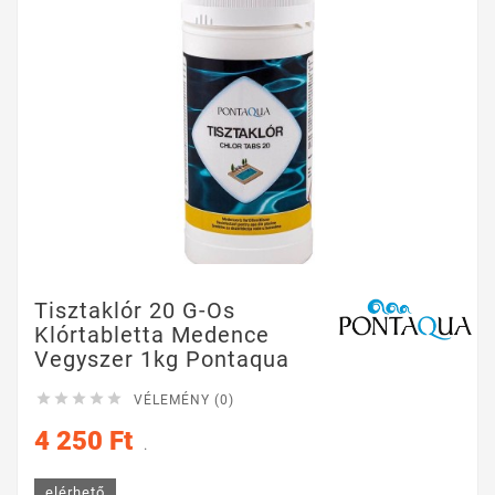
Tisztaklór 20 G-Os
Klórtabletta Medence
Vegyszer 1kg Pontaqua





VÉLEMÉNY (0)
4 250 Ft
.
elérhető