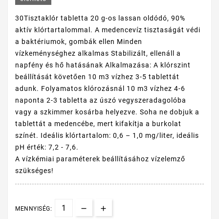
30Tisztaklór tabletta 20 g-os lassan oldódó, 90%
aktív klórtartalommal. A medencevíz tisztaságát védi
a baktériumok, gombák ellen Minden
vízkeménységhez alkalmas Stabilizált, ellenáll a
napfény és hő hatásának Alkalmazása: A klórszint
beállítását követően 10 m3 vízhez 3-5 tablettát
adunk. Folyamatos klórozásnál 10 m3 vízhez 4-6
naponta 2-3 tabletta az úszó vegyszeradagolóba
vagy a szkimmer kosárba helyezve. Soha ne dobjuk a
tablettát a medencébe, mert kifakítja a burkolat
színét. Ideális klórtartalom: 0,6 – 1,0 mg/liter, ideális
pH érték: 7,2 - 7,6.
A vízkémiai paraméterek beállításához vízelemző
szükséges!
MENNYISÉG: