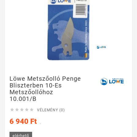
Löwe Metszőolló Penge
Bliszterben 10-Es
Metszőollóhoz
10.001/B





VÉLEMÉNY (0)
6 940 Ft
.
elérhető