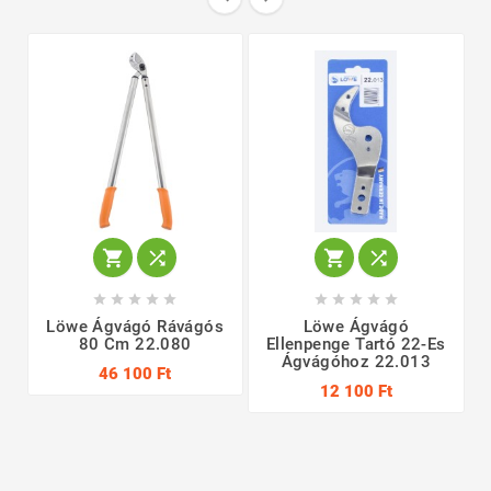














Löwe Ágvágó Rávágós
Löwe Ágvágó
80 Cm 22.080
Ellenpenge Tartó 22-Es
Ágvágóhoz 22.013
46 100 Ft
12 100 Ft