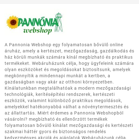
A Pannonia Webshop egy folyamatosan bővülő online
áruház, amely a kertészet, mezőgazdaság, gazdálkodás és
ház körüli munkák számára kínál megbízható és praktikus
termékeket. Webáruházunk célja, hogy ügyfeleink számára
olyan eszközöket és megoldásokat biztosítsunk, amelyek
megkönnyítik a mindennapi munkát a kertben, a
gazdaságban vagy akár az otthoni környezetben.
Kínálatunkban megtalálhatóak a modern mezőgazdasági
technológiák, kerítésépítési rendszerek, kertészeti
eszközök, valamint különböző praktikus megoldások,
amelyekkel hatékonyabbá válhat a növénytermesztés és
az állattartás. Miért érdemes a Pannonia Webshopból
vásárolni? megbízható és ellenőrzött termékek
folyamatosan bővülő kínálat mezőgazdasági és kertészeti
szakmai háttér gyors és biztonságos rendelés
kedvezményes akciók és ajánlatok Webáruházunk célja,