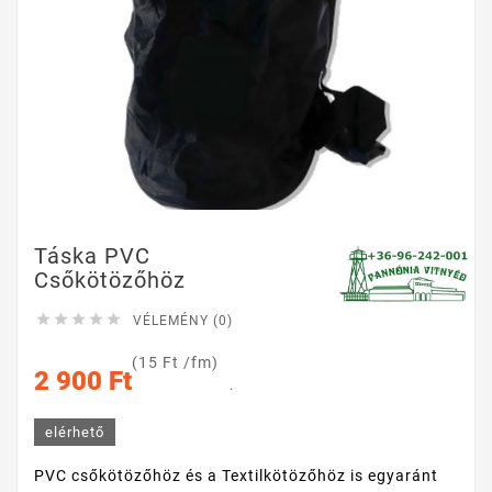
Táska PVC
Csőkötözőhöz





VÉLEMÉNY (0)
(15 Ft /fm)
2 900 Ft
.
elérhető
PVC csőkötözőhöz és a Textilkötözőhöz is egyaránt