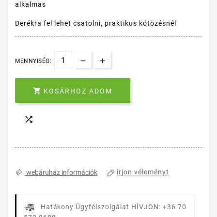
alkalmas
Derékra fel lehet csatolni, praktikus kötözésnél
MENNYISÉG:

KOSÁRHOZ ADOM

írjon véleményt
webáruház információk
Hatékony Ügyfélszolgálat
HÍVJON: +36 70