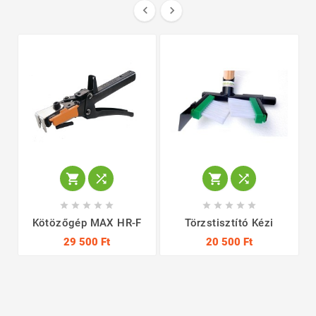
















Kötözőgép MAX HR-F
Törzstisztító Kézi
29 500 Ft
20 500 Ft