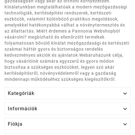
gazdaságban vagy akár az otthoni környezetben.
Kínálatunkban megtalálhatóak a modern mezőgazdasági
technológiák, kerítésépítési rendszerek, kertészeti
eszközök, valamint különböző praktikus megoldások,
amelyekkel hatékonyabbá válhat a növénytermesztés és
az állattartás. Miért érdemes a Pannonia Webshopból
vásárolni? megbízható és ellenőrzött termékek
folyamatosan bővülő kínálat mezőgazdasági és kertészeti
szakmai háttér gyors és biztonságos rendelés
kedvezményes akciók és ajánlatok Webáruházunk célja,
hogy vásárlóink számára egyszerű és gyors módon
biztosítsa a szükséges eszközöket, legyen szó akár
kerítésépítésről, növényvédelemről vagy a gazdaság
mindennapi működéséhez szükséges kiegészítőkről.

Kategóriák

Információk

Fiókja