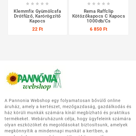










Klemmfix Gyümölcsfa
Rema Raffclip
L
Drótfűző, Karórögzítő
Kötözőkapocs C Kapocs
Kapocs
1000db/cs
22 Ft
6 850 Ft
A Pannonia Webshop egy folyamatosan bővülő online
áruház, amely a kertészet, mezőgazdaság, gazdálkodás és
ház körüli munkák számára kínál megbízható és praktikus
termékeket. Webáruházunk célja, hogy ügyfeleink számára
olyan eszközöket és megoldásokat biztosítsunk, amelyek
megkönnyítik a mindennapi munkát a kertben, a