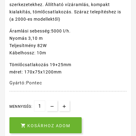
szerkezetekhez. Állítható vízáramlás, kompakt
kialakítás, tömlőcsatlakozás. Száraz telepítéshez is
(a 2000-es modellektől)
Áramlási sebesség:5000 l/h.
Nyomás 3,10 m
Teljesítmény 82W
Kábelhossz: 10m
Tömlőcsatlakozás 19+25mm
méret: 170x75x1200mm
Gyártó:Pontec
MENNYISÉG:

KOSÁRHOZ ADOM