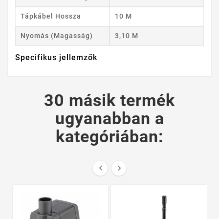
Tápkábel Hossza
10 M
Nyomás (magasság)
3,10 M
Specifikus jellemzők
30 másik termék
ugyanabban a
kategóriában:

