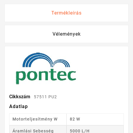
Termékleírás
Vélemények
Cikkszám
57511 PU2
Adatlap
Motorteljesítmény W
82 W
Áramlási Sebesség
5000 L/h