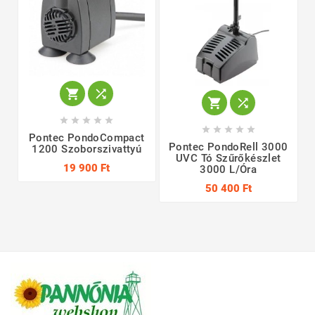














Pontec PondoCompact
Pontec PondoRell 3000
1200 Szoborszivattyú
UVC Tó Szűrőkészlet
19 900 Ft
3000 L/óra
50 400 Ft