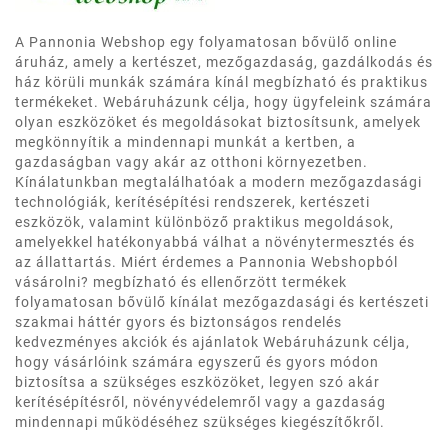
A Pannonia Webshop egy folyamatosan bővülő online
áruház, amely a kertészet, mezőgazdaság, gazdálkodás és
ház körüli munkák számára kínál megbízható és praktikus
termékeket. Webáruházunk célja, hogy ügyfeleink számára
olyan eszközöket és megoldásokat biztosítsunk, amelyek
megkönnyítik a mindennapi munkát a kertben, a
gazdaságban vagy akár az otthoni környezetben.
Kínálatunkban megtalálhatóak a modern mezőgazdasági
technológiák, kerítésépítési rendszerek, kertészeti
eszközök, valamint különböző praktikus megoldások,
amelyekkel hatékonyabbá válhat a növénytermesztés és
az állattartás. Miért érdemes a Pannonia Webshopból
vásárolni? megbízható és ellenőrzött termékek
folyamatosan bővülő kínálat mezőgazdasági és kertészeti
szakmai háttér gyors és biztonságos rendelés
kedvezményes akciók és ajánlatok Webáruházunk célja,
hogy vásárlóink számára egyszerű és gyors módon
biztosítsa a szükséges eszközöket, legyen szó akár
kerítésépítésről, növényvédelemről vagy a gazdaság
mindennapi működéséhez szükséges kiegészítőkről.