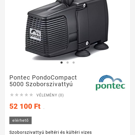
Pontec PondoCompact
5000 Szoborszivattyú





VÉLEMÉNY (0)
52 100 Ft
.
elérhető
Szoborszivattyú beltéri és kültéri vizes