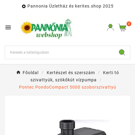
Pannonia Üzletház és kerites.shop 2025

0

Főoldal
Kertészet és szerszám
Kerti tó
szivattyúk, szökőkút vízpumpa
Pontec PondoCompact 5000 szoborszivattyú