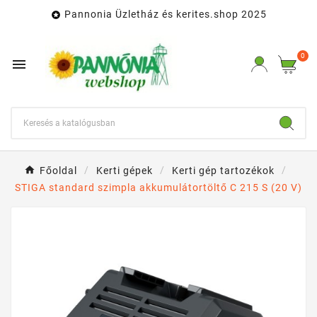
Pannonia Üzletház és kerites.shop 2025

0

Főoldal
Kerti gépek
Kerti gép tartozékok
STIGA standard szimpla akkumulátortöltő C 215 S (20 V)