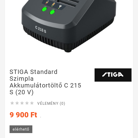
STIGA Standard
Szimpla
Akkumulátortöltő C 215
S (20 V)





VÉLEMÉNY (0)
9 900 Ft
.
elérhető