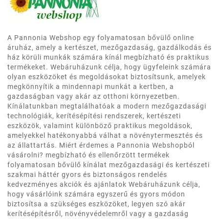
A Pannonia Webshop egy folyamatosan bővülő online
áruház, amely a kertészet, mezőgazdaság, gazdálkodás és
ház körüli munkák számára kínál megbízható és praktikus
termékeket. Webáruházunk célja, hogy ügyfeleink számára
olyan eszközöket és megoldásokat biztosítsunk, amelyek
megkönnyítik a mindennapi munkát a kertben, a
gazdaságban vagy akár az otthoni környezetben.
Kínálatunkban megtalálhatóak a modern mezőgazdasági
technológiák, kerítésépítési rendszerek, kertészeti
eszközök, valamint különböző praktikus megoldások,
amelyekkel hatékonyabbá válhat a növénytermesztés és
az állattartás. Miért érdemes a Pannonia Webshopból
vásárolni? megbízható és ellenőrzött termékek
folyamatosan bővülő kínálat mezőgazdasági és kertészeti
szakmai háttér gyors és biztonságos rendelés
kedvezményes akciók és ajánlatok Webáruházunk célja,
hogy vásárlóink számára egyszerű és gyors módon
biztosítsa a szükséges eszközöket, legyen szó akár
kerítésépítésről, növényvédelemről vagy a gazdaság