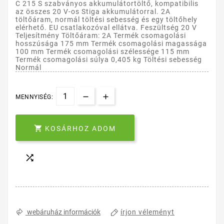
C 215 S szabványos akkumulátortöltő, kompatibilis
az összes 20 V-os Stiga akkumulátorral. 2A
töltőáram, normál töltési sebesség és egy töltőhely
elérhető. EU csatlakozóval ellátva. Feszültség 20 V
Teljesítmény Töltőáram: 2A Termék csomagolási
hosszúsága 175 mm Termék csomagolási magassága
100 mm Termék csomagolási szélessége 115 mm
Termék csomagolási súlya 0,405 kg Töltési sebesség
Normál
MENNYISÉG:

KOSÁRHOZ ADOM

írjon véleményt
webáruház információk