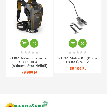














STIGA Akkumulátorhám
STIGA Mulcs Kit (dugó
SBH 900 AE
És Kés) NJ92
(akkumulátor Nélkül)
39 100 Ft
79 900 Ft