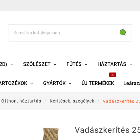
2D)
SZŐLÉSZET
FŰTÉS
HÁZTARTÁS
ÚJ
ARTOZÉKOK
GYÁRTÓK
ÚJ TERMÉKEK
Leáraz
Otthon, háztartás
Kerítések, szegélyek
Vadászkerítés 
Vadászkerítés 