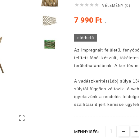





VÉLEMÉNY (0)
7 990 Ft
.
elérhető
Az impregnált felületű, fenyőb
telített fából készült, tökélet
területhatárolónak. A kerítés 
A vadászkerítés(1db) súlya 13k
súlytól függően változik. A we
igyekszünk a rendelés feldolgoz
szállítási díjért keresse ügy

MENNYISÉG: