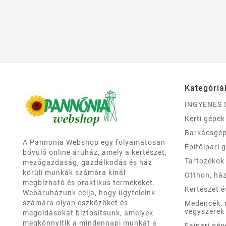
Kategóriá
INGYENES 
Kerti gépek
Barkácsgé
A Pannonia Webshop egy folyamatosan
Építőipari 
bővülő online áruház, amely a kertészet,
Tartozékok
mezőgazdaság, gazdálkodás és ház
körüli munkák számára kínál
Otthon, há
megbízható és praktikus termékeket.
Kertészet 
Webáruházunk célja, hogy ügyfeleink
számára olyan eszközöket és
Medencék,
vegyszerek
megoldásokat biztosítsunk, amelyek
megkönnyítik a mindennapi munkát a
Faipari gép