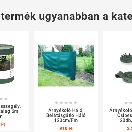
 termék ugyanabban a kate








sszegély,
Árnyékoló Háló,
Árnyékoló
zalag 6m
Belátásgátló Háló
Csipes
m
120cm/fm
20db
 Ft
910 Ft
2 