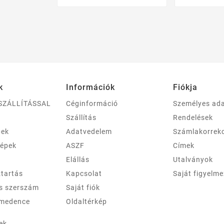
k
Információk
Fiókja
SZÁLLÍTÁSSAL
Céginformáció
Személyes ad
Szállítás
Rendelések
pek
Adatvedelem
Számlakorrek
gépek
ASZF
Címek
Elállás
Utalványok
ztartás
Kapcsolat
Saját figyelm
és szerszám
Saját fiók
 medence
Oldaltérkép
ek