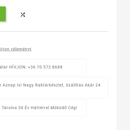

írjon véleményt
álat
HÍVJON: +36 70 572 8688
r Aznap Is!
Nagy Raktárkészlet, Szállítás Akár 24
 Tárolva
30 Év Háttérrel Működő Cég!