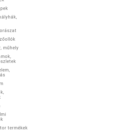
épek
kályhák,
borászat
zőollók
r, műhely
ámok,
szletek
elem,
lás
em
k,
k
m
lmi
ek
ztor termékek