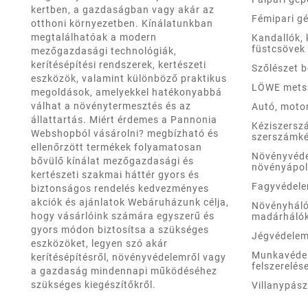
kertben, a gazdaságban vagy akár az
Fémipari g
otthoni környezetben. Kínálatunkban
megtalálhatóak a modern
Kandallók, 
füstcsövek
mezőgazdasági technológiák,
kerítésépítési rendszerek, kertészeti
Szőlészet 
eszközök, valamint különböző praktikus
LÖWE mets
megoldások, amelyekkel hatékonyabbá
válhat a növénytermesztés és az
Autó, moto
állattartás. Miért érdemes a Pannonia
Kéziszersz
Webshopból vásárolni? megbízható és
szerszámké
ellenőrzött termékek folyamatosan
Növényvéd
bővülő kínálat mezőgazdasági és
növényápo
kertészeti szakmai háttér gyors és
Fagyvédel
biztonságos rendelés kedvezményes
akciók és ajánlatok Webáruházunk célja,
Növényháló
hogy vásárlóink számára egyszerű és
madárháló
gyors módon biztosítsa a szükséges
Jégvédele
eszközöket, legyen szó akár
Munkavéde
kerítésépítésről, növényvédelemről vagy
felszerelés
a gazdaság mindennapi működéséhez
szükséges kiegészítőkről.
Villanypás