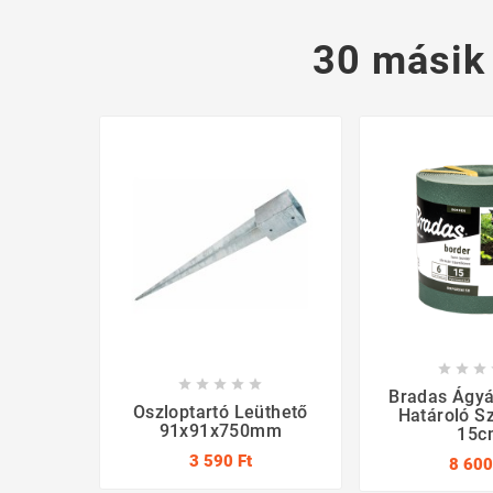
30 másik








Bradas Ágyá
Oszloptartó Leüthető
Határoló S
91x91x750mm
15c
3 590 Ft
8 600