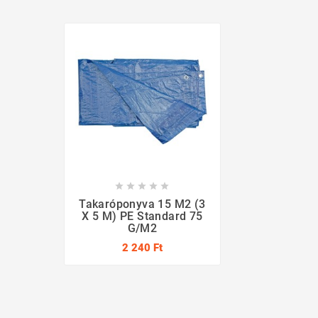





Takaróponyva 15 M2 (3
X 5 M) PE Standard 75
G/m2
2 240 Ft