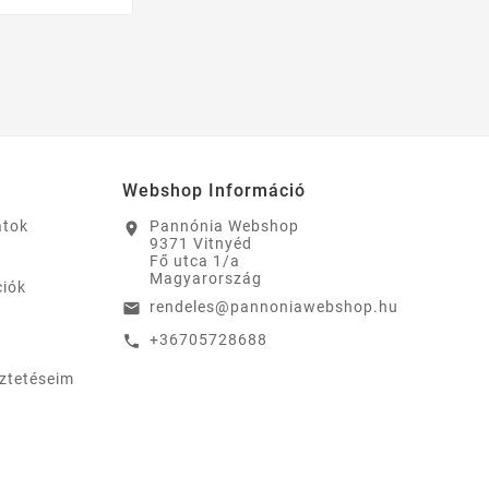
Webshop Információ
atok
Pannónia Webshop
location_on
9371 Vitnyéd
Fő utca 1/a
Magyarország
ciók
rendeles@pannoniawebshop.hu
email
+36705728688
call
eztetéseim