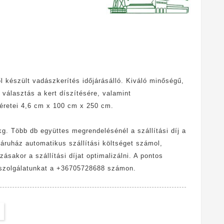
ől készült vadászkerítés időjárásálló. Kiváló minőségű,
es választás a kert díszítésére, valamint
méretei 4,6 cm x 100 cm x 250 cm.
g. Több db együttes megrendelésénél a szállítási díj a
báruház automatikus szállítási költséget számol,
ásakor a szállítási díjat optimalizálni. A pontos
félszolgálatunkat a +36705728688 számon.