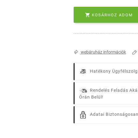

KOSÁRHOZ ADOM
webáruház információk
Hatékony Ügyfélszolg
Rendelés Feladás Aká
Órán Belül!
Adatai Biztonságosan