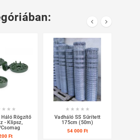
góriában:











 Háló Rögzítő
Vadháló SS Sűrített
O
z - Klipsz,
175cm (50m)
Csav
/csomag
54 000 Ft
200 Ft