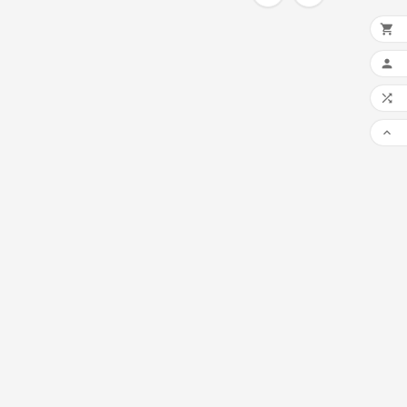



