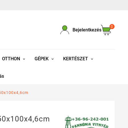
0
Bejelentkezés
OTTHON
GÉPEK
KERTÉSZET
ás
250x100x4,6cm
250x100x4,6cm