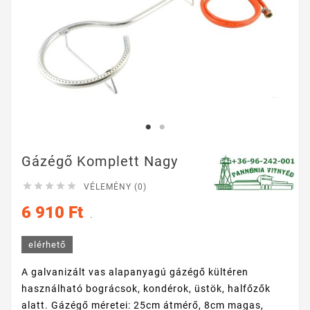
Gázégő Komplett Nagy





VÉLEMÉNY (0)
6 910 Ft
.
elérhető
A galvanizált vas alapanyagú gázégő kültéren
használható bográcsok, kondérok, üstök, halfőzők
alatt. Gázégő méretei: 25cm átmérő, 8cm magas,