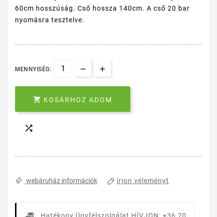
60cm hosszúság. Cső hossza 140cm. A cső 20 bar
nyomásra tesztelve.
MENNYISÉG:

KOSÁRHOZ ADOM

írjon véleményt
webáruház információk
Hatékony Ügyfélszolgálat
HÍVJON: +36 70