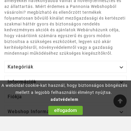
amelyekkel hatékonyabbá válhat a növénytermesztés és
az állattartás. Miért érdemes a Pannonia Webshopból
vásárolni? megbízható és ellenőrzött termékek
folyamatosan bővülő kínálat mezőgazdasági és kertészeti
szakmai háttér gyors és biztonságos rendelés
kedvezményes akciók és ajánlatok Webáruházunk célja,
hogy vásárlóink számára egyszerű és gyors módon
biztosítsa a szükséges eszközöket, legyen szó akár
kerítésépítésről, növényvédelemről vagy a gazdaság
mindennapi működéséhez szükséges kiegészítőkről.

Kategóriák

Információk
A weboldal cookie-kat használ, hogy biztonságos böngészés
mellett a legjobb felhasználói élményt nyújtsa.

Fiókja
adatvédelem
elfogadom

Webshop Információ