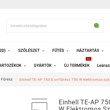
2D)
SZŐLÉSZET
FŰTÉS
HÁZTARTÁS
ÚJ
ARTOZÉKOK
GYÁRTÓK
ÚJ TERMÉKEK
Leáraz
Fűrész
Einhell TE-AP 750 E orrfűrész 750 W elektromos sz
Einhell TE-AP 75
W Elektromos Sz