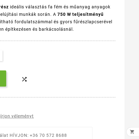
rész
ideális választás fa fém és műanyag anyagok
elújítási munkák során. A
750 W teljesítményű
lítható fordulatszámmal és gyors fűrészlapcserével
n építkezésen és barkácsolásnál.

írjon véleményt

álat
HÍVJON: +36 70 572 8688