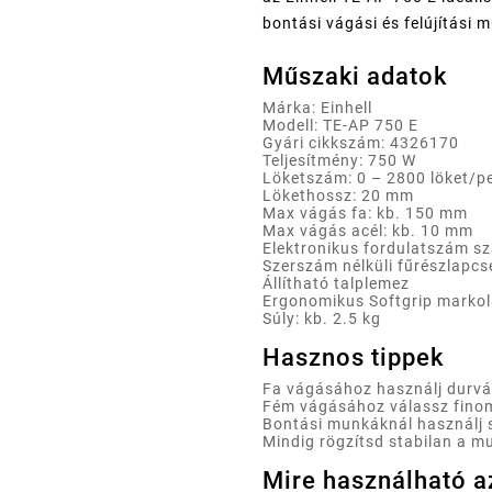
bontási vágási és felújítási
Műszaki adatok
Márka: Einhell
Modell: TE-AP 750 E
Gyári cikkszám: 4326170
Teljesítmény: 750 W
Löketszám: 0 – 2800 löket/p
Lökethossz: 20 mm
Max vágás fa: kb. 150 mm
Max vágás acél: kb. 10 mm
Elektronikus fordulatszám s
Szerszám nélküli fűrészlapcs
Állítható talplemez
Ergonomikus Softgrip markol
Súly: kb. 2.5 kg
Hasznos tippek
Fa vágásához használj durvá
Fém vágásához válassz fino
Bontási munkáknál használj s
Mindig rögzítsd stabilan a m
Mire használható a