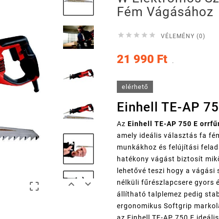
Fém Vágásához





VÉLEMÉNY (0)
21 990 Ft
.
elérhető
Einhell TE-AP 75
Az
Einhell TE-AP 750 E orrfű
amely ideális választás fa 
munkákhoz és felújítási fela
hatékony vágást biztosít mi
lehetővé teszi hogy a vágási


nélküli fűrészlapcsere gyors 

állítható talplemez pedig st
ergonomikus Softgrip markol
az Einhell TE-AP 750 E ideál