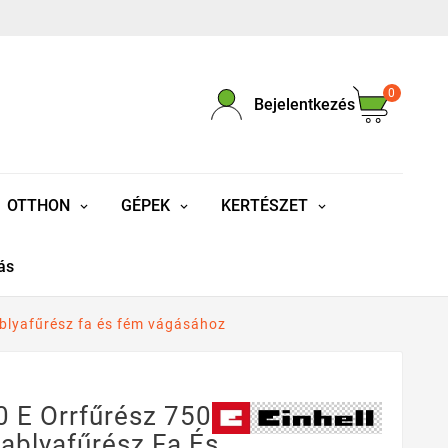
0
Bejelentkezés
OTTHON
GÉPEK
KERTÉSZET
ás
ablyafűrész fa és fém vágásához
0 E Orrfűrész 750
ablyafűrész Fa És