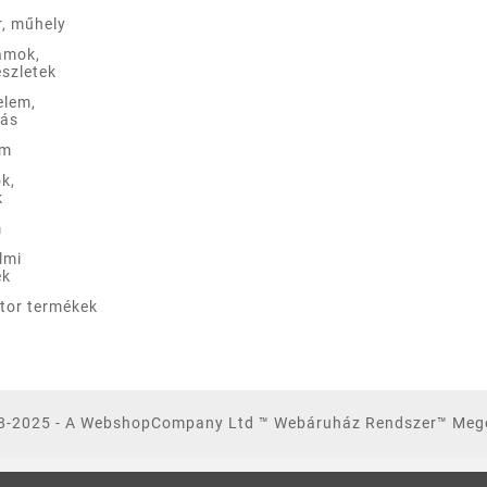
r, műhely
ámok,
szletek
elem,
lás
em
k,
k
m
lmi
ek
ztor termékek
8-2025 - A WebshopCompany Ltd ™ Webáruház Rendszer™ Meg