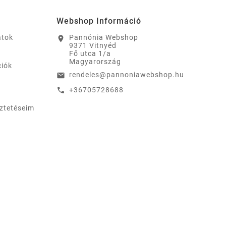
Webshop Információ
atok
Pannónia Webshop
location_on
9371 Vitnyéd
Fő utca 1/a
Magyarország
ciók
rendeles@pannoniawebshop.hu
email
+36705728688
call
eztetéseim