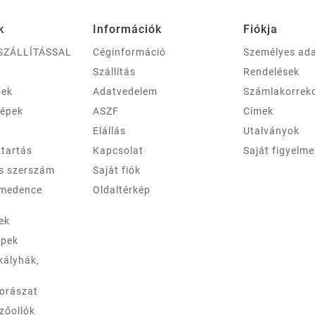
k
Információk
Fiókja
SZÁLLÍTÁSSAL
Céginformáció
Személyes ad
Szállítás
Rendelések
pek
Adatvedelem
Számlakorrek
gépek
ASZF
Címek
Elállás
Utalványok
ztartás
Kapcsolat
Saját figyelm
és szerszám
Saját fiók
 medence
Oldaltérkép
ek
épek
kályhák,
borászat
zőollók