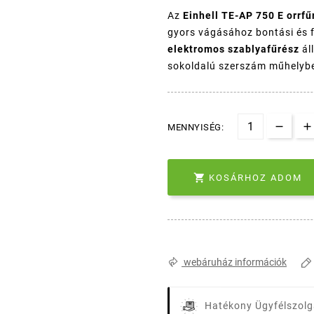
Az
Einhell TE-AP 750 E orrfű
gyors vágásához bontási és f
elektromos szablyafűrész
ál
sokoldalú szerszám műhelybe
MENNYISÉG:

KOSÁRHOZ ADOM
webáruház információk
Hatékony Ügyfélszolg