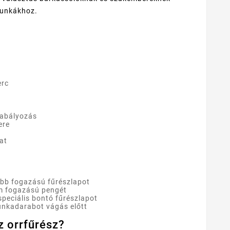
 munkákhoz.
erc
zabályozás
ere
at
bb fogazású fűrészlapot
m fogazású pengét
peciális bontó fűrészlapot
unkadarabot vágás előtt
z orrfűrész?