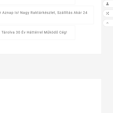

r Aznap Is!
Nagy Raktárkészlet, Szállítás Akár 24


 Tárolva
30 Év Háttérrel Működő Cég!