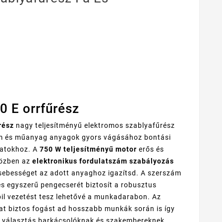
0 E orrfűrész
rész
nagy teljesítményű elektromos szablyafűrész
fém és műanyag anyagok gyors vágásához bontási
datokhoz. A
750 W teljesítményű motor
erős és
közben az
elektronikus fordulatszám szabályozás
 sebességet az adott anyaghoz igazítsd. A szerszám
és egyszerű pengecserét biztosít a robusztus
abil vezetést tesz lehetővé a munkadarabon. Az
at biztos fogást ad hosszabb munkák során is így
is választás barkácsolóknak és szakembereknek