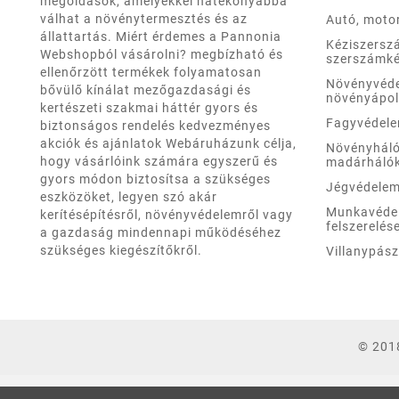
megoldások, amelyekkel hatékonyabbá
válhat a növénytermesztés és az
Autó, moto
állattartás. Miért érdemes a Pannonia
Kéziszersz
Webshopból vásárolni? megbízható és
szerszámké
ellenőrzött termékek folyamatosan
Növényvéd
bővülő kínálat mezőgazdasági és
növényápo
kertészeti szakmai háttér gyors és
Fagyvédel
biztonságos rendelés kedvezményes
akciók és ajánlatok Webáruházunk célja,
Növényháló
hogy vásárlóink számára egyszerű és
madárháló
gyors módon biztosítsa a szükséges
Jégvédele
eszközöket, legyen szó akár
Munkavéde
kerítésépítésről, növényvédelemről vagy
felszerelés
a gazdaság mindennapi működéséhez
szükséges kiegészítőkről.
Villanypás
© 201