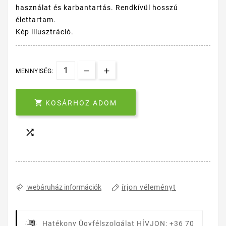
használat és karbantartás. Rendkívül hosszú
élettartam.
Kép illusztráció.
MENNYISÉG:

KOSÁRHOZ ADOM

írjon véleményt
webáruház információk
Hatékony Ügyfélszolgálat
HÍVJON: +36 70