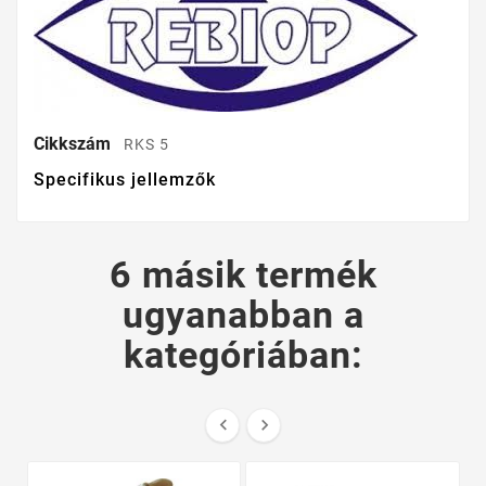
Cikkszám
RKS 5
Specifikus jellemzők
6 másik termék
ugyanabban a
kategóriában:

