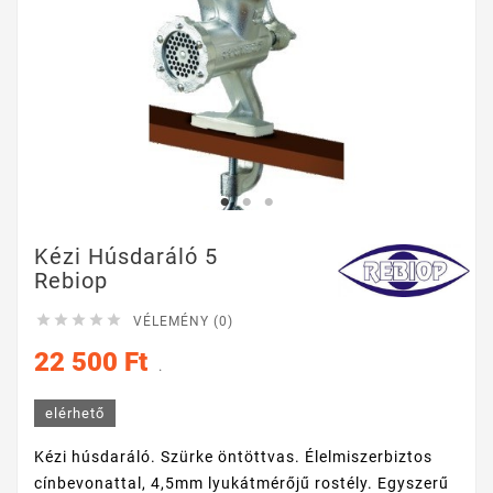
Kézi Húsdaráló 5
Rebiop





VÉLEMÉNY (0)
22 500 Ft
.
elérhető
Kézi húsdaráló. Szürke öntöttvas. Élelmiszerbiztos
cínbevonattal, 4,5mm lyukátmérőjű rostély. Egyszerű