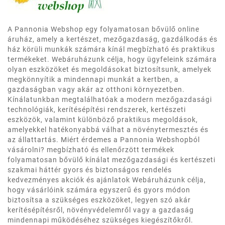
A Pannonia Webshop egy folyamatosan bővülő online
áruház, amely a kertészet, mezőgazdaság, gazdálkodás és
ház körüli munkák számára kínál megbízható és praktikus
termékeket. Webáruházunk célja, hogy ügyfeleink számára
olyan eszközöket és megoldásokat biztosítsunk, amelyek
megkönnyítik a mindennapi munkát a kertben, a
gazdaságban vagy akár az otthoni környezetben.
Kínálatunkban megtalálhatóak a modern mezőgazdasági
technológiák, kerítésépítési rendszerek, kertészeti
eszközök, valamint különböző praktikus megoldások,
amelyekkel hatékonyabbá válhat a növénytermesztés és
az állattartás. Miért érdemes a Pannonia Webshopból
vásárolni? megbízható és ellenőrzött termékek
folyamatosan bővülő kínálat mezőgazdasági és kertészeti
szakmai háttér gyors és biztonságos rendelés
kedvezményes akciók és ajánlatok Webáruházunk célja,
hogy vásárlóink számára egyszerű és gyors módon
biztosítsa a szükséges eszközöket, legyen szó akár
kerítésépítésről, növényvédelemről vagy a gazdaság
mindennapi működéséhez szükséges kiegészítőkről.