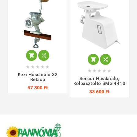














Kézi Húsdaráló 32
Sencor Húsdaráló,
Rebiop
Kolbásztöltő SMG 4410
57 300 Ft
33 600 Ft