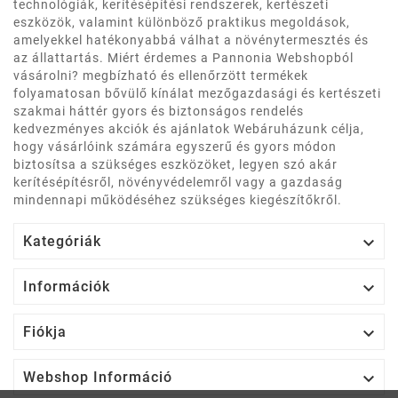
technológiák, kerítésépítési rendszerek, kertészeti
eszközök, valamint különböző praktikus megoldások,
amelyekkel hatékonyabbá válhat a növénytermesztés és
az állattartás. Miért érdemes a Pannonia Webshopból
vásárolni? megbízható és ellenőrzött termékek
folyamatosan bővülő kínálat mezőgazdasági és kertészeti
szakmai háttér gyors és biztonságos rendelés
kedvezményes akciók és ajánlatok Webáruházunk célja,
hogy vásárlóink számára egyszerű és gyors módon
biztosítsa a szükséges eszközöket, legyen szó akár
kerítésépítésről, növényvédelemről vagy a gazdaság
mindennapi működéséhez szükséges kiegészítőkről.

Kategóriák

Információk

Fiókja

Webshop Információ