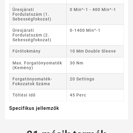
Üresjárati
0 Min^-1 - 400 Min^-1
Fordulatszám (1.
Sebességfokozat)
Üresjárati
0-1400 Min^-1
Fordulatszám (2.
Sebességfokozat)
Fúrótokmány
10 Mm Double Sleeve
Max. Forgatónyomaték
30 Nm
(kemény)
Forgatónyomaték-
20 Settings
Fokozatok Száma
Töltési Idő
45 Perc
Specifikus jellemzők