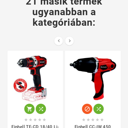
21 másik termék
ugyanabban a
kategóriában:
















Einhell TE-CD 18/40 Li-
Einhell CC-IW 450