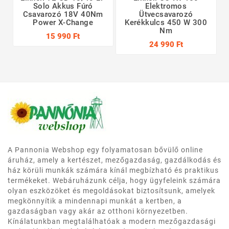
Solo Akkus Fúró
Elektromos
Csavarozó 18V 40Nm
Ütvecsavarozó
Power X-Change
Kerékkulcs 450 W 300
Nm
15 990 Ft
24 990 Ft
A Pannonia Webshop egy folyamatosan bővülő online
áruház, amely a kertészet, mezőgazdaság, gazdálkodás és
ház körüli munkák számára kínál megbízható és praktikus
termékeket. Webáruházunk célja, hogy ügyfeleink számára
olyan eszközöket és megoldásokat biztosítsunk, amelyek
megkönnyítik a mindennapi munkát a kertben, a
gazdaságban vagy akár az otthoni környezetben.
Kínálatunkban megtalálhatóak a modern mezőgazdasági