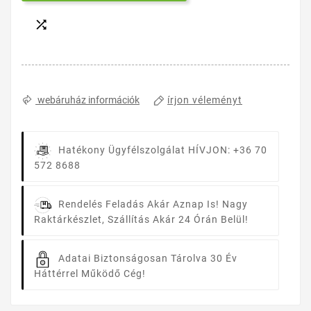

írjon véleményt
webáruház információk
Hatékony Ügyfélszolgálat
HÍVJON: +36 70
572 8688
Rendelés Feladás Akár Aznap Is!
Nagy
Raktárkészlet, Szállítás Akár 24 Órán Belül!
Adatai Biztonságosan Tárolva
30 Év
Háttérrel Működő Cég!