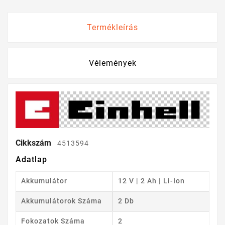
Termékleírás
Vélemények
Cikkszám
4513594
Adatlap
Akkumulátor
12 V | 2 Ah | Li-Ion
Akkumulátorok Száma
2 Db
Fokozatok Száma
2