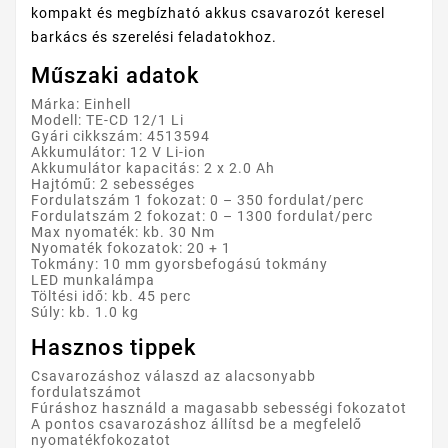
kompakt és megbízható akkus csavarozót keresel
barkács és szerelési feladatokhoz.
Műszaki adatok
Márka: Einhell
Modell: TE-CD 12/1 Li
Gyári cikkszám: 4513594
Akkumulátor: 12 V Li-ion
Akkumulátor kapacitás: 2 x 2.0 Ah
Hajtómű: 2 sebességes
Fordulatszám 1 fokozat: 0 – 350 fordulat/perc
Fordulatszám 2 fokozat: 0 – 1300 fordulat/perc
Max nyomaték: kb. 30 Nm
Nyomaték fokozatok: 20 + 1
Tokmány: 10 mm gyorsbefogású tokmány
LED munkalámpa
Töltési idő: kb. 45 perc
Súly: kb. 1.0 kg
Hasznos tippek
Csavarozáshoz válaszd az alacsonyabb
fordulatszámot
Fúráshoz használd a magasabb sebességi fokozatot
A pontos csavarozáshoz állítsd be a megfelelő
nyomatékfokozatot