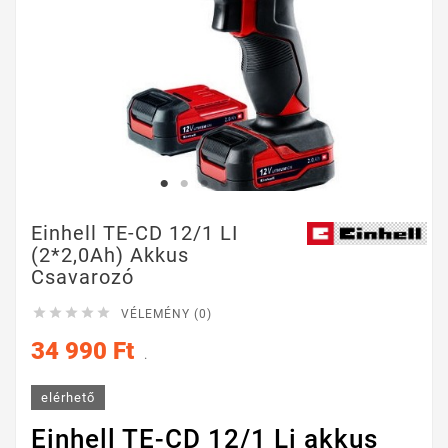
Einhell TE-CD 12/1 LI
(2*2,0Ah) Akkus
Csavarozó





VÉLEMÉNY (0)
34 990 Ft
.
elérhető
Einhell TE-CD 12/1 Li akkus