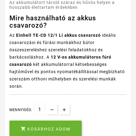
Az akkumulátort tárold száraz és hűvös helyen a
hosszabb élettartam érdekében
Mire használható az akkus
csavarozó?
Az
Einhell TE-CD 12/1 Li akkus csavarozó
ideális
csavarozási és fúrási munkákhoz bútor
összeszereléshez szerelési feladatokhoz és
barkácsoláshoz. A
12 V-os akkumulátoros fúró
csavarozó
két akkumulátorral kétsebességes
hajtóművel és pontos nyomatékállítással megbízható
szerszám otthoni műhelyben és szerelési munkák
során.
MENNYISÉG:

KOSÁRHOZ ADOM