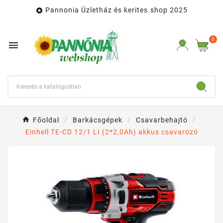
Pannonia Üzletház és kerites.shop 2025

0

Főoldal
Barkácsgépek
Csavarbehajtó
Einhell TE-CD 12/1 LI (2*2,0Ah) akkus csavarozó