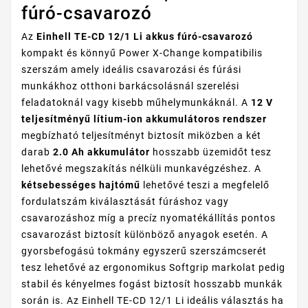
fúró-csavarozó
Az
Einhell TE-CD 12/1 Li akkus fúró-csavarozó
kompakt és könnyű Power X-Change kompatibilis
szerszám amely ideális csavarozási és fúrási
munkákhoz otthoni barkácsolásnál szerelési
feladatoknál vagy kisebb műhelymunkáknál. A
12 V
teljesítményű lítium-ion akkumulátoros rendszer
megbízható teljesítményt biztosít miközben a két
darab
2.0 Ah akkumulátor
hosszabb üzemidőt tesz
lehetővé megszakítás nélküli munkavégzéshez. A
kétsebességes hajtómű
lehetővé teszi a megfelelő
fordulatszám kiválasztását fúráshoz vagy
csavarozáshoz míg a precíz nyomatékállítás pontos
csavarozást biztosít különböző anyagok esetén. A
gyorsbefogású tokmány egyszerű szerszámcserét
tesz lehetővé az ergonomikus Softgrip markolat pedig
stabil és kényelmes fogást biztosít hosszabb munkák
során is. Az Einhell TE-CD 12/1 Li ideális választás ha