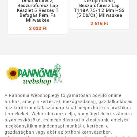
Dekopírfűrész,
Dekopírfűrész,
Beszúrófűrész Lap
Beszúrófűrész Lap
Készlet 5 Részes T
T118A 75/1,2 Mm HSS
Befogás Fém, Fa
(5 Db/cs) Milwaukee
Milwaukee
2 616 Ft
2 022 Ft
A Pannonia Webshop egy folyamatosan bővülő online
áruház, amely a kertészet, mezőgazdaság, gazdálkodás és
ház körüli munkák számára kínál megbízható és praktikus
termékeket. Webáruházunk célja, hogy ügyfeleink számára
olyan eszközöket és megoldásokat biztosítsunk, amelyek
megkönnyítik a mindennapi munkát a kertben, a
gazdaságban vagy akár az otthoni környezetben.