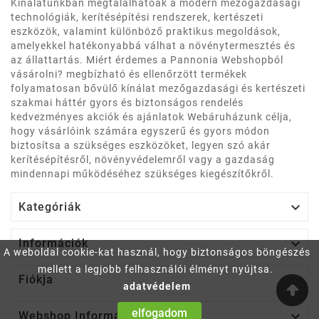
Kínálatunkban megtalálhatóak a modern mezőgazdasági
technológiák, kerítésépítési rendszerek, kertészeti
eszközök, valamint különböző praktikus megoldások,
amelyekkel hatékonyabbá válhat a növénytermesztés és
az állattartás. Miért érdemes a Pannonia Webshopból
vásárolni? megbízható és ellenőrzött termékek
folyamatosan bővülő kínálat mezőgazdasági és kertészeti
szakmai háttér gyors és biztonságos rendelés
kedvezményes akciók és ajánlatok Webáruházunk célja,
hogy vásárlóink számára egyszerű és gyors módon
biztosítsa a szükséges eszközöket, legyen szó akár
kerítésépítésről, növényvédelemről vagy a gazdaság
mindennapi működéséhez szükséges kiegészítőkről.

Kategóriák

Információk
A weboldal cookie-kat használ, hogy biztonságos böngészés
mellett a legjobb felhasználói élményt nyújtsa.

Fiókja
adatvédelem
elfogadom

Webshop Információ