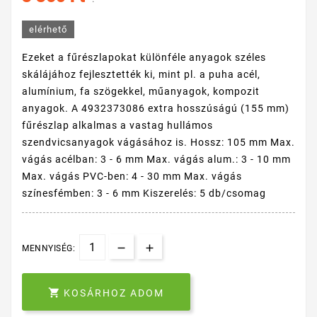
elérhető
Ezeket a fűrészlapokat különféle anyagok széles
skálájához fejlesztették ki, mint pl. a puha acél,
alumínium, fa szögekkel, műanyagok, kompozit
anyagok. A 4932373086 extra hosszúságú (155 mm)
fűrészlap alkalmas a vastag hullámos
szendvicsanyagok vágásához is. Hossz: 105 mm Max.
vágás acélban: 3 - 6 mm Max. vágás alum.: 3 - 10 mm
Max. vágás PVC-ben: 4 - 30 mm Max. vágás
színesfémben: 3 - 6 mm Kiszerelés: 5 db/csomag
MENNYISÉG:

KOSÁRHOZ ADOM