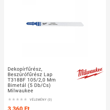
Dekopírfűrész,
Beszúrófűrész Lap
T318BF 105/2,0 Mm
Bimetál (5 Db/cs)
Milwaukee





VÉLEMÉNY (0)
3 360 Ft
.