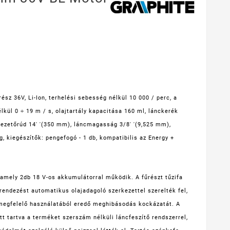
ész 36V, Li-Ion, terhelési sebesség nélkül 10 000 / perc, a
lkül 0 ÷ 19 m / s, olajtartály kapacitása 160 ml, lánckerék
vezetőrúd 14' '(350 mm), láncmagasság 3/8' '(9,525 mm),
, kiegészítők: pengefogó - 1 db, kompatibilis az Energy +
amely 2db 18 V-os akkumulátorral működik. A fűrészt tűzifa
rendezést automatikus olajadagoló szerkezettel szerelték fel,
megfelelő használatából eredő meghibásodás kockázatát. A
t tartva a terméket szerszám nélküli láncfeszítő rendszerrel,