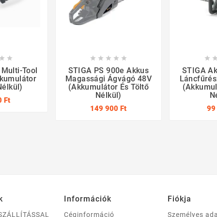








Multi-Tool
STIGA PS 900e Akkus
STIGA Ak
kumulátor
Magassági Ágvágó 48V
Láncfűrés
Nélkül)
(akkumulátor És Töltő
(akkumulá
Nélkül)
N
 Ft
149 900 Ft
99
k
Információk
Fiókja
SZÁLLÍTÁSSAL
Céginformáció
Személyes ad