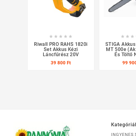








Riwall PRO RAHS 1820i
STIGA Akkus 
Set Akkus Kézi
MT 500e (ak
Láncfűrész 20V
És Töltő 
39 800 Ft
99 900
Kategóriá
INGYENES 