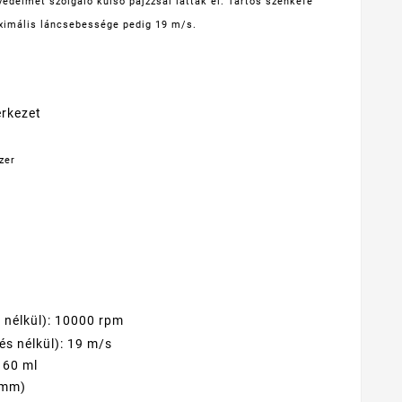
édelmét szolgáló külső pajzzsal látták el. Tartós szénkefe
ximális láncsebessége pedig 19 m/s.
erkezet
zer
 nélkül): 10000 rpm
és nélkül): 19 m/s
160 ml
 mm)