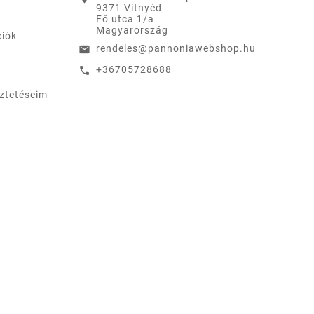
9371 Vitnyéd
Fő utca 1/a
Magyarország
ciók
rendeles@pannoniawebshop.hu
email
+36705728688
call
eztetéseim