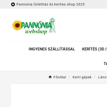

Pannonia Üzletház és kerites.shop 2025
INGYENES SZÁLLÍTÁSSAL
KERÍTÉS (3D /
T
Főoldal
Kerti gépek
Lánc