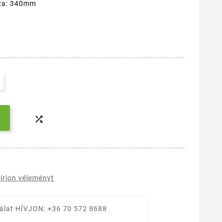
sza: 340mm

írjon véleményt
álat
HÍVJON: +36 70 572 8688