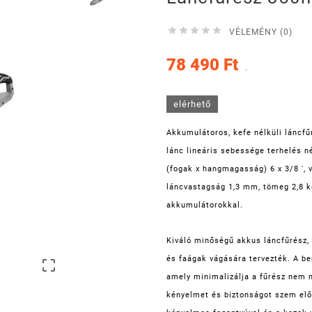





VÉLEMÉNY (0)
78 490 Ft
.
elérhető
Akkumulátoros, kefe nélküli láncfűr
lánc lineáris sebessége terhelés né
(fogak x hangmagasság) 6 x 3/8 ', 
láncvastagság 1,3 mm, tömeg 2,8 kg
akkumulátorokkal.
Kiváló minőségű akkus láncfűrész, 
és faágak vágására tervezték. A be

amely minimalizálja a fűrész nem 
kényelmet és biztonságot szem előt