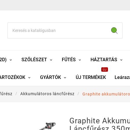
2D)
SZŐLÉSZET
FŰTÉS
HÁZTARTÁS
ÚJ
ARTOZÉKOK
GYÁRTÓK
ÚJ TERMÉKEK
Leáraz
fűrész
Akkumulátoros láncfűrész
Graphite akkumulátor
Graphite Akkumu
Láncfűrész 350