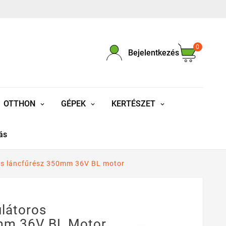
0
Bejelentkezés
OTTHON
GÉPEK
KERTÉSZET
ás
os láncfűrész 350mm 36V BL motor
látoros
mm 36V BL Motor