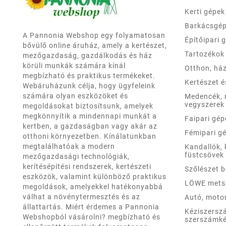
Kerti gépek
Barkácsgé
A Pannonia Webshop egy folyamatosan
Építőipari 
bővülő online áruház, amely a kertészet,
Tartozékok
mezőgazdaság, gazdálkodás és ház
körüli munkák számára kínál
Otthon, há
megbízható és praktikus termékeket.
Kertészet 
Webáruházunk célja, hogy ügyfeleink
számára olyan eszközöket és
Medencék,
vegyszerek
megoldásokat biztosítsunk, amelyek
megkönnyítik a mindennapi munkát a
Faipari gép
kertben, a gazdaságban vagy akár az
Fémipari g
otthoni környezetben. Kínálatunkban
megtalálhatóak a modern
Kandallók, 
füstcsövek
mezőgazdasági technológiák,
kerítésépítési rendszerek, kertészeti
Szőlészet 
eszközök, valamint különböző praktikus
LÖWE mets
megoldások, amelyekkel hatékonyabbá
válhat a növénytermesztés és az
Autó, moto
állattartás. Miért érdemes a Pannonia
Kéziszersz
Webshopból vásárolni? megbízható és
szerszámké