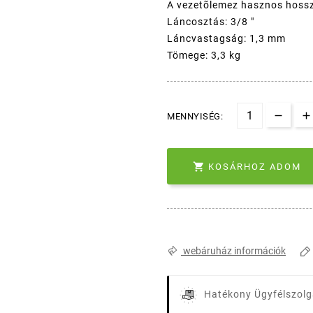
A vezetõlemez hasznos hos
Láncosztás: 3/8 "
Láncvastagság: 1,3 mm
Tömege: 3,3 kg
MENNYISÉG:

KOSÁRHOZ ADOM
webáruház információk
Hatékony Ügyfélszolg