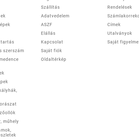
Szállítás
Rendelések
pek
Adatvedelem
Számlakorrek
gépek
ASZF
Címek
Elállás
Utalványok
ztartás
Kapcsolat
Saját figyelm
és szerszám
Saját fiók
 medence
Oldaltérkép
ek
épek
kályhák,
borászat
zőollók
r, műhely
ámok,
szletek