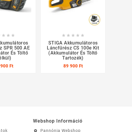









kumulátoros
STIGA Akkumulátoros
ECH
z SPR 500 AE
Láncfűrész CS 100e Kit
Ak
tor És Töltő
(akkumulátor És Töltő
Láncfű
élkül)
Tartozék)
T
 900 Ft
89 900 Ft
Webshop Információ
atok
Pannónia Webshop
location_on