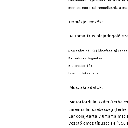
kényelmes fogantyúval és a kezek v
mentes motorral rendelkezik, a ma
Termékjellemzők:
Automatikus olajadagoló sz
Szerszám nélküli láncfeszítő rends
Kényelmes fogantyú
Biztonsági fék
Fém hajtókerekek
Műszaki adatok:
Motorfordulatszám (terhelés
Lineáris láncsebesség (terhel
Láncolaj-tartály űrtartalma: 
Vezetőlemez típusa: 14 (350