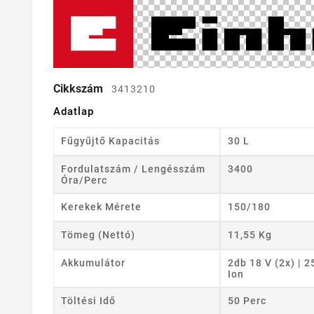
Cikkszám
3413210
Adatlap
Fűgyűjtő Kapacitás
30 L
Fordulatszám / Lengésszám
3400
Óra/perc
Kerekek Mérete
150/180
Tömeg (nettó)
11,55 Kg
Akkumulátor
2db 18 V (2x) | 2
Ion
Töltési Idő
50 Perc