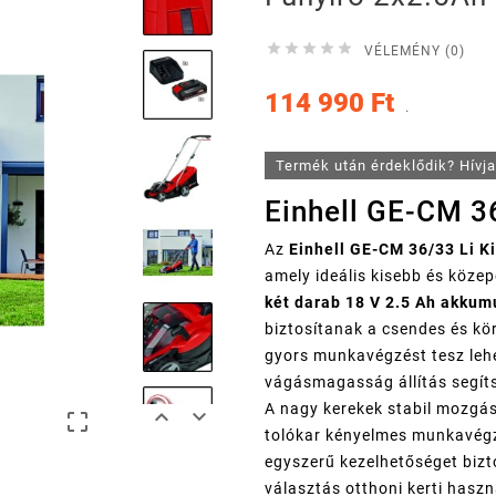





VÉLEMÉNY (0)
114 990 Ft
.
Termék után érdeklődik? Hívj
Einhell GE-CM 36
Az
Einhell GE-CM 36/33 Li Ki
amely ideális kisebb és köze
két darab 18 V 2.5 Ah akkum
biztosítanak a csendes és kö
gyors munkavégzést tesz lehe
vágásmagasság állítás segít
A nagy kerekek stabil mozgá



tolókar kényelmes munkavégz
egyszerű kezelhetőséget bizto
választás otthoni kerti haszn