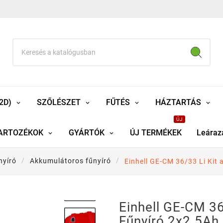
2D)
SZŐLÉSZET
FŰTÉS
HÁZTARTÁS
ÚJ
ARTOZÉKOK
GYÁRTÓK
ÚJ TERMÉKEK
Leáraz
nyíró
Akkumulátoros fűnyíró
Einhell GE-CM 36/33 Li Kit
Einhell GE-CM 36
Fűnyíró 2x2.5A