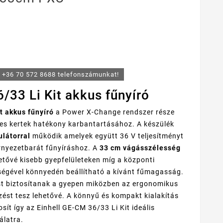
a +36 70 572 8688 telefonszámunkat!
/33 Li Kit akkus fűnyíró
t akkus fűnyíró
a Power X-Change rendszer része
pes kertek hatékony karbantartásához. A készülék
ulátorral
működik amelyek együtt 36 V teljesítményt
rnyezetbarát fűnyíráshoz. A
33 cm vágásszélesség
tővé kisebb gyepfelületeken míg a központi
ségével könnyedén beállítható a kívánt fűmagasság.
st biztosítanak a gyepen miközben az ergonomikus
ést tesz lehetővé. A könnyű és kompakt kialakítás
sít így az Einhell GE-CM 36/33 Li Kit ideális
álatra.