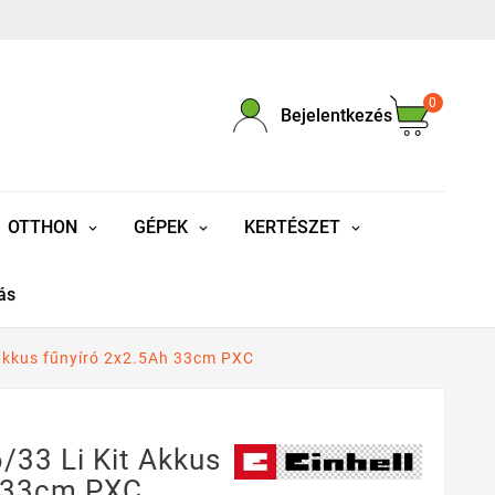
0
Bejelentkezés
OTTHON
GÉPEK
KERTÉSZET
ás
 akkus fűnyíró 2x2.5Ah 33cm PXC
/33 Li Kit Akkus
h 33cm PXC