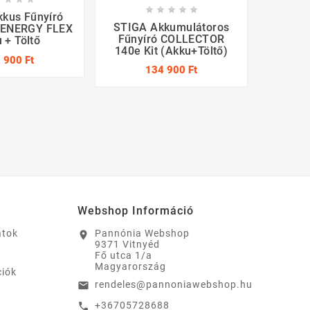





kus Fűnyíró
STIGA Akkumulátoros
STIGA
I ENERGY FLEX
Fűnyíró COLLECTOR
Fűnyí
 + Töltő
140e Kit (akku+töltő)
(akkum
 900 Ft
134 900 Ft
Webshop Információ
atok
Pannónia Webshop
location_on
9371 Vitnyéd
Fő utca 1/a
Magyarország
ciók
rendeles@pannoniawebshop.hu
email
+36705728688
call