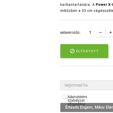
karbantartására. A
Power X-
miközben a 33 cm vágásszéles
MENNYISÉG:

ELFOGYOTT
Adatvédelmi
szabályzat
elfogadása
Értesíts Engem, Mikor Elé