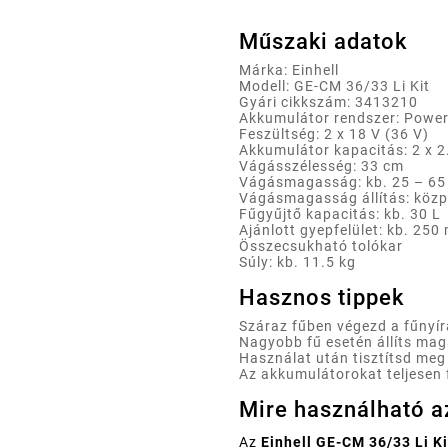
Műszaki adatok
Márka: Einhell
Modell: GE-CM 36/33 Li Kit
Gyári cikkszám: 3413210
Akkumulátor rendszer: Powe
Feszültség: 2 x 18 V (36 V)
Akkumulátor kapacitás: 2 x 2
Vágásszélesség: 33 cm
Vágásmagasság: kb. 25 – 6
Vágásmagasság állítás: közp
Fűgyűjtő kapacitás: kb. 30 L
Ajánlott gyepfelület: kb. 250
Összecsukható tolókar
Súly: kb. 11.5 kg
Hasznos tippek
Száraz fűben végezd a fűnyí
Nagyobb fű esetén állíts m
Használat után tisztítsd me
Az akkumulátorokat teljesen 
Mire használható a
Az
Einhell GE-CM 36/33 Li Ki