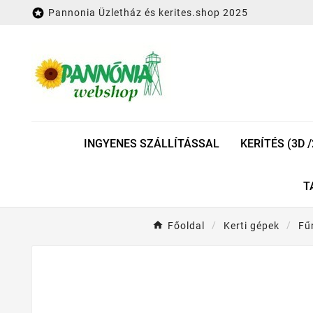

Pannonia Üzletház és kerites.shop 2025
INGYENES SZÁLLÍTÁSSAL
KERÍTÉS (3D /
T
Főoldal
Kerti gépek
Fű