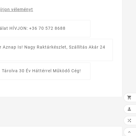
írjon véleményt
álat
HÍVJON: +36 70 572 8688
r Aznap Is!
Nagy Raktárkészlet, Szállítás Akár 24
 Tárolva
30 Év Háttérrel Működő Cég!



