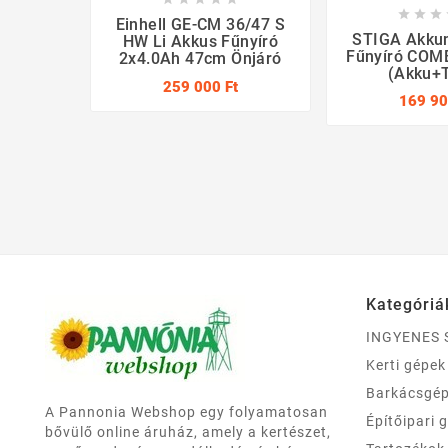



Einhell GE-CM 36/47 S
STIGA Akku
HW Li Akkus Fűnyíró
Fűnyíró COMB
2x4.0Ah 47cm Önjáró
(akku+t
259 000 Ft
169 90
Kategóriá
INGYENES 
Kerti gépek
Barkácsgé
A Pannonia Webshop egy folyamatosan
Építőipari 
bővülő online áruház, amely a kertészet,