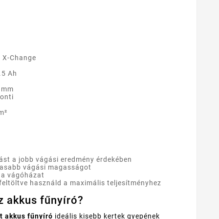
r X-Change
.5 Ah
5 mm
onti
 m²
rást a jobb vágási eredmény érdekében
agasabb vágási magasságot
g a vágóházat
feltöltve használd a maximális teljesítményhez
z akkus fűnyíró?
t akkus fűnyíró
ideális kisebb kertek gyepének