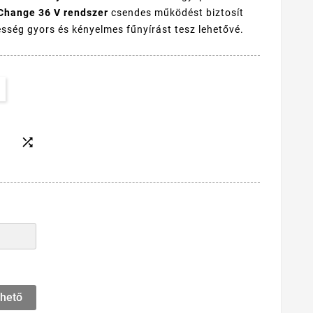
Change 36 V rendszer
csendes működést biztosít
ség gyors és kényelmes fűnyírást tesz lehetővé.

rhető