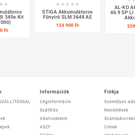







AL-KO Ak
mulátoros
STIGA Akkumulátoros
46.9 SP L
I 340e Kit
Fűnyíró SLM 3648 AE
Akku
öltő)
124 900 Ft
239
0 Ft
k
Információk
Fiókja
SZÁLLÍTÁSSAL
Céginformáció
Személyes ad
Szállítás
Rendelések
pek
Adatvedelem
Számlakorrek
gépek
ASZF
Címek